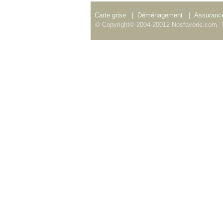
Carte grise
|
Déménagement
|
Assurance
© Copyright© 2004-20012 Nosfavoris.com. T