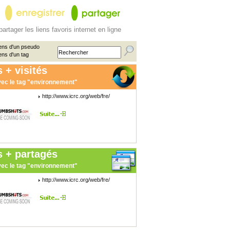
partager les liens favoris internet en ligne
ens d'un pseudo
ens d'un tag
 + visités
ec le tag "environnement"
http://www.icrc.org/web/fre/
nmod.pdf
s + partagés
ec le tag "environnement"
http://www.icrc.org/web/fre/