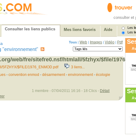
consulter et 
Les li
Consulter les liens publics
Mes liens favoris
Aide
Les li
Ses
Web
Images
Vidéo
Pdf
Tous
|
|
|
|
ia
Av
 tag "environnement"
.org/web/fre/sitefre0.nsf/htmlall/5fzhyx/$file/1976_e
...ll/5FZHYX/$FILE/1976_ENMOD.pdf
3 liens...
ques
-
convention enmod
-
désarmement
-
environnement
-
écologie
Se
1 membre - 07/04/2011 16:16 - 18 Clics -
Détail
rer
Av