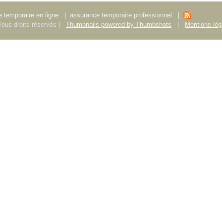
 temporaire en ligne
|
assurance temporaire professionnel
|
ous droits réservés |
Thumbnails powered by Thumbshots
|
Mentions lég