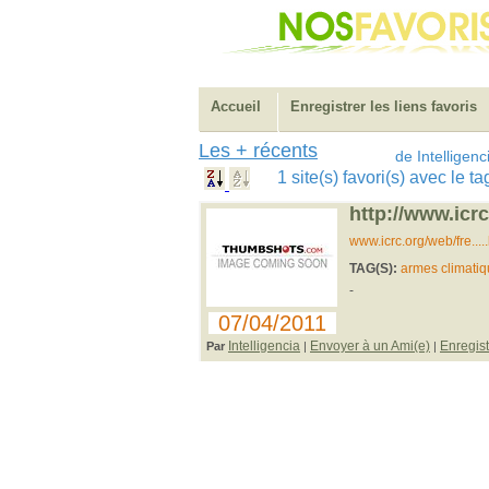
Accueil
Enregistrer les liens favoris
Les + récents
de Intelligenc
1 site(s) favori(s) avec le
http://www.icrc
www.icrc.org/web/fre..
TAG(S):
armes climati
-
07/04/2011
Intelligencia
Envoyer à un Ami(e)
Enregist
Par
|
|