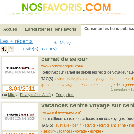
Consulter les liens publics
Accueil
Enregistrer les liens favoris
Les + récents
de Micky
5 site(s) favori(s)
carnet de sejour
www.carnetdesejour.com/
Retrouvez sur carnet de sejour les récits de voyageur au
TAG(S):
avion
-
belle photo de paysages
-
berlin
-
desert
grecque
-
le voyage
-
ouest americain
-
plage de la grèce
18/04/2011
1 membre - 18
Micky
Envoyer à un Ami(e)
Enregistrer
Par
|
|
vacances centre voyage sur ce
www.centrevoyage.com/
Les meilleurs conseils et astuces pour des voyages réus
TAG(S):
australie
-
berlin
-
egypte
-
egypte ancienne
-
im
-
séjour
-
vacances
-
voyage
-
égypte
-