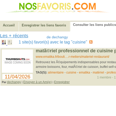
Consulter les liens publics
Accueil
Enregistrer les liens favoris
Les + récents
de dechangy
1 site(s) favori(s) avec le tag "cuisine"
matã©riel professionnel de cuisine 
www.ematika.fr/bouti.....r-metiers/materiel-restaurant/
Retrouvez les Ã©quipements indispensables pour restau
armoire boissons, four, matÃ©riel de cuisson, buffet self-se
TAG(S):
alimentaire
-
cuisine
-
ematika
-
matériel
-
profes
11/04/2026
1 membre - 11
dechangy
Envoyer à un Ami(e)
Enregistrer
Par
|
|