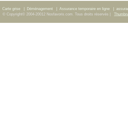
Carte grise
|
Déménagement
|
Assurance temporaire en ligne
|
assura
© Copyright© 2004-20012 Nosfavoris.com. Tous droits réservés |
Thumbna