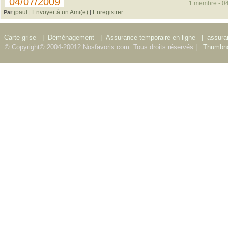
04/07/2009
1 membre - 04
jpaul
Envoyer à un Ami(e)
Enregistrer
Par
|
|
Carte grise
|
Déménagement
|
Assurance temporaire en ligne
|
assura
© Copyright© 2004-20012 Nosfavoris.com. Tous droits réservés |
Thumbna