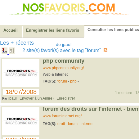
Consulter les liens publics
Accueil
Enregistrer les liens favoris
Les + récents
de jpaul
2 site(s) favori(s) avec le tag "forum"
php community
www.phpcommunity.org/
Web & Internet
TAG(S):
forum
-
php
-
18/07/2008
1 membre - 18
jpaul
Envoyer à un Ami(e)
Enregistrer
Par
|
|
forum des droits sur l'internet - bie
www.foruminternet.org/
TAG(S):
droit
-
forum
-
internet
-