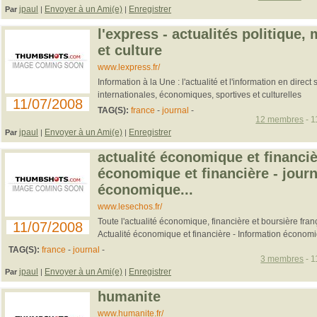
jpaul
Envoyer à un Ami(e)
Enregistrer
Par
|
|
l'express - actualités politique
et culture
www.lexpress.fr/
Information à la Une : l'actualité et l'information en direct 
internationales, économiques, sportives et culturelles
11/07/2008
TAG(S):
france
-
journal
-
12 membres
- 1
jpaul
Envoyer à un Ami(e)
Enregistrer
Par
|
|
actualité économique et financiè
économique et financière - journ
économique...
www.lesechos.fr/
Toute l'actualité économique, financière et boursière franç
11/07/2008
Actualité économique et financière - Information économiqu
TAG(S):
france
-
journal
-
3 membres
- 1
jpaul
Envoyer à un Ami(e)
Enregistrer
Par
|
|
humanite
www.humanite.fr/