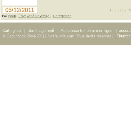
05/12/2011
1 membre - 05
jpaul
Envoyer à un Ami(e)
Enregistrer
Par
|
|
Carte grise
|
Déménagement
|
Assurance temporaire en ligne
|
assura
© Copyright© 2004-20012 Nosfavoris.com. Tous droits réservés |
Thumbna