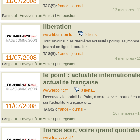
11/07/2008
TAG(S):
france
-
journal
-
13 membres
- 1
jpaul
Envoyer à un Ami(e)
Enregistrer
Par
|
|
liberation
www.liberation.fr/
2 liens...
Tout savoir sur les dernières actualités politiques, monde,
journal en ligne Libération
TAG(S):
france
-
journal
-
11/07/2008
4 membres
- 1
jpaul
Envoyer à un Ami(e)
Enregistrer
Par
|
|
le point : actualité internationa
actualité française
www.lepoint.fr/
3 liens...
Découvrez le portail Le Point, à votre service pour décou
sur l'actualité Française et ...
11/07/2008
TAG(S):
france
-
journal
-
10 membres
- 1
jpaul
Envoyer à un Ami(e)
Enregistrer
Par
|
|
france soir, votre grand quotidie
www.francesoir.fr/