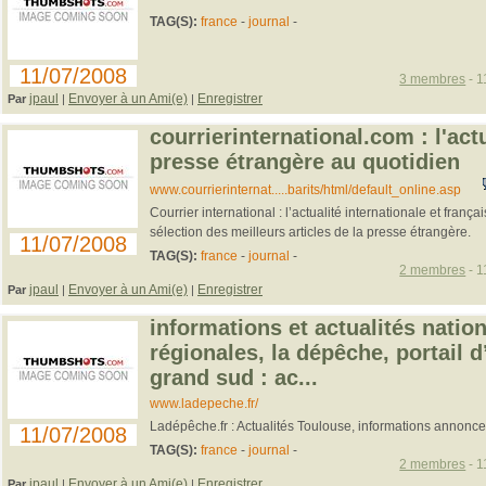
TAG(S):
france
-
journal
-
11/07/2008
3 membres
- 1
jpaul
Envoyer à un Ami(e)
Enregistrer
Par
|
|
courrierinternational.com : l'actu
presse étrangère au quotidien
www.courrierinternat.....barits/html/default_online.asp
Courrier international : l’actualité internationale et franç
sélection des meilleurs articles de la presse étrangère.
11/07/2008
TAG(S):
france
-
journal
-
2 membres
- 1
jpaul
Envoyer à un Ami(e)
Enregistrer
Par
|
|
informations et actualités nation
régionales, la dépêche, portail 
grand sud : ac...
www.ladepeche.fr/
Ladépêche.fr : Actualités Toulouse, informations annonce
11/07/2008
TAG(S):
france
-
journal
-
2 membres
- 1
jpaul
Envoyer à un Ami(e)
Enregistrer
Par
|
|