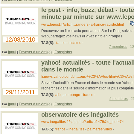
le post - info, buzz, débat - toute
minute par minute sur www.lepo
www.lepost.fr/articl.....rangers-la-france-raciste.html
Découvrez un flux d'actu permanent. Sur Le Post, suivez to
Web, partagez vos news et vivez l'info en groupe !
12/08/2010
TAG(S):
france
-
racisme
-
7 membres
- 12
jpaul
Envoyer à un Ami(e)
Enregistrer
Par
|
|
yahoo! actualités - toute l'actual
dans le monde
fr.news.yahoo.com/bl.....ous-%C3%AAtes-film%C3%A9s.
Suivez l’actualité en France et dans le monde sur Yahoo! 
recherchez dans la source d’information la plus complète 
29/11/2011
TAG(S):
afrique
-
bongo
-
france
-
5 membres
- 2
jpaul
Envoyer à un Ami(e)
Enregistrer
Par
|
|
observatoire des inégalités
www.inegalites.fr/spip.php?article1479&id_mot=74
TAG(S):
france
-
inegalites
-
palmares villes
-