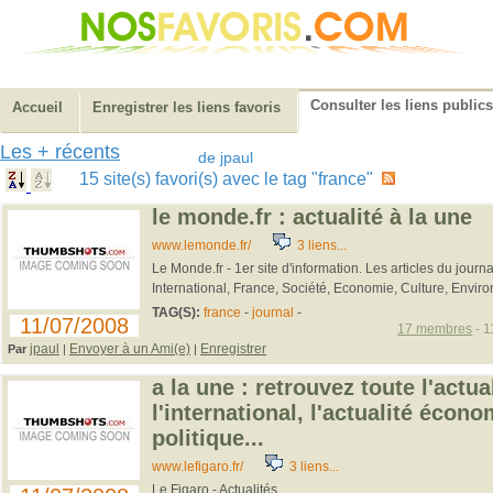
Consulter les liens publics
Accueil
Enregistrer les liens favoris
Les + récents
de jpaul
15 site(s) favori(s) avec le tag "france"
le monde.fr : actualité à la une
www.lemonde.fr/
3 liens...
Le Monde.fr - 1er site d'information. Les articles du journal
International, France, Société, Economie, Culture, Enviro
TAG(S):
france
-
journal
-
11/07/2008
17 membres
- 1
jpaul
Envoyer à un Ami(e)
Enregistrer
Par
|
|
a la une : retrouvez toute l'actua
l'international, l'actualité écon
politique...
www.lefigaro.fr/
3 liens...
Le Figaro - Actualités