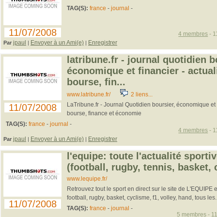
TAG(S):
france
-
journal
-
11/07/2008
4 membres
- 1
jpaul
Envoyer à un Ami(e)
Enregistrer
Par
|
|
latribune.fr - journal quotidien b
économique et financier - actual
bourse, fin...
www.latribune.fr/
2 liens...
LaTribune.fr - Journal Quotidien boursier, économique et f
11/07/2008
bourse, finance et économie
TAG(S):
france
-
journal
-
4 membres
- 1
jpaul
Envoyer à un Ami(e)
Enregistrer
Par
|
|
l'equipe: toute l'actualité sporti
(football, rugby, tennis, basket, 
www.lequipe.fr/
Retrouvez tout le sport en direct sur le site de L'EQUIPE et
football, rugby, basket, cyclisme, f1, volley, hand, tous les..
11/07/2008
TAG(S):
france
-
journal
-
5 membres
- 11