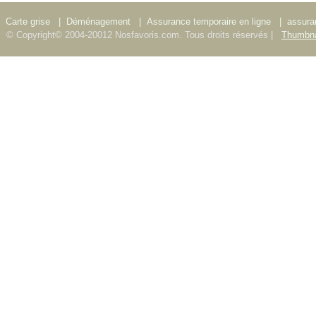
Carte grise
|
Déménagement
|
Assurance temporaire en ligne
|
assura
© Copyright© 2004-20012 Nosfavoris.com. Tous droits réservés |
Thumbna