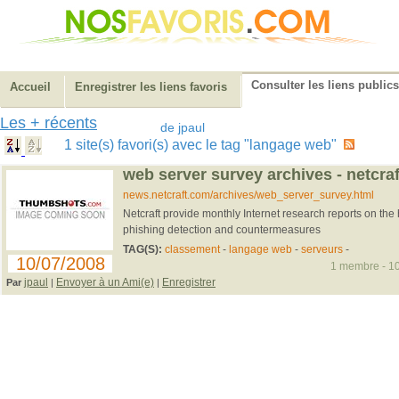
Consulter les liens publics
Accueil
Enregistrer les liens favoris
Les + récents
de jpaul
1 site(s) favori(s) avec le tag "langage web"
web server survey archives - netcraf
news.netcraft.com/archives/web_server_survey.html
Netcraft provide monthly Internet research reports on the 
phishing detection and countermeasures
TAG(S):
classement
-
langage web
-
serveurs
-
10/07/2008
1 membre - 10
jpaul
Envoyer à un Ami(e)
Enregistrer
Par
|
|