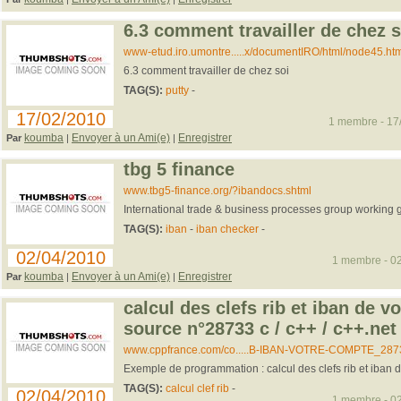
6.3 comment travailler de chez s
www-etud.iro.umontre.....x/documentIRO/html/node45.htm
6.3 comment travailler de chez soi
TAG(S):
putty
-
17/02/2010
1 membre - 17/
koumba
Envoyer à un Ami(e)
Enregistrer
Par
|
|
tbg 5 finance
www.tbg5-finance.org/?ibandocs.shtml
International trade & business processes group working 
TAG(S):
iban
-
iban checker
-
02/04/2010
1 membre - 02
koumba
Envoyer à un Ami(e)
Enregistrer
Par
|
|
calcul des clefs rib et iban de v
source n°28733 c / c++ / c++.net
www.cppfrance.com/co.....B-IBAN-VOTRE-COMPTE_287
Exemple de programmation : calcul des clefs rib et iban de
TAG(S):
calcul clef rib
-
02/04/2010
1 membre - 02