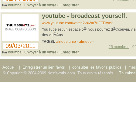
koumba
Envoyer à un Ami(e)
Enregistrer
Par
|
|
youtube - broadcast yourself.
www.youtube.com/watch?v=Wa7uFEEiwck
YouTube est un espace oÃ¹ vous pourrez dÃ©couvrir, visio
des vidÃ©os.
TAG(S):
afrique unie
-
afrrique
-
09/03/2011
25 membres
- 09
koumba
Envoyer à un Ami(e)
Enregistrer
Par
|
|
Accueil
|
Enregistrer un lien favori
|
consulter les favoris publics
|
mes 
© Copyright© 2004-2009 Nosfavoris.com. Tous droits réservés |
Thumbnai