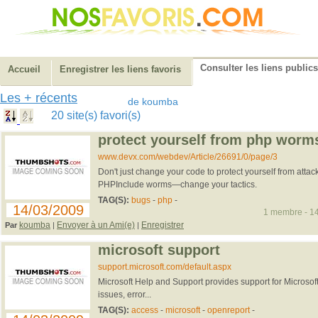
Consulter les liens publics
Accueil
Enregistrer les liens favoris
Les + récents
de koumba
20 site(s) favori(s)
protect yourself from php worm
www.devx.com/webdev/Article/26691/0/page/3
Don't just change your code to protect yourself from attac
PHPInclude worms—change your tactics.
TAG(S):
bugs
-
php
-
14/03/2009
1 membre - 14
koumba
Envoyer à un Ami(e)
Enregistrer
Par
|
|
microsoft support
support.microsoft.com/default.aspx
Microsoft Help and Support provides support for Microsoft 
issues, error...
TAG(S):
access
-
microsoft
-
openreport
-