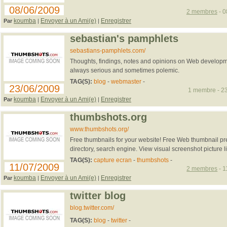
08/06/2009
2 membres
- 0
koumba
Envoyer à un Ami(e)
Enregistrer
Par
|
|
sebastian's pamphlets
sebastians-pamphlets.com/
Thoughts, findings, notes and opinions on Web develop
always serious and sometimes polemic.
TAG(S):
blog
-
webmaster
-
23/06/2009
1 membre - 23
koumba
Envoyer à un Ami(e)
Enregistrer
Par
|
|
thumbshots.org
www.thumbshots.org/
Free thumbnails for your website! Free Web thumbnail pre
directory, search engine. View visual screenshot picture l
TAG(S):
capture ecran
-
thumbshots
-
11/07/2009
2 membres
- 1
koumba
Envoyer à un Ami(e)
Enregistrer
Par
|
|
twitter blog
blog.twitter.com/
TAG(S):
blog
-
twitter
-