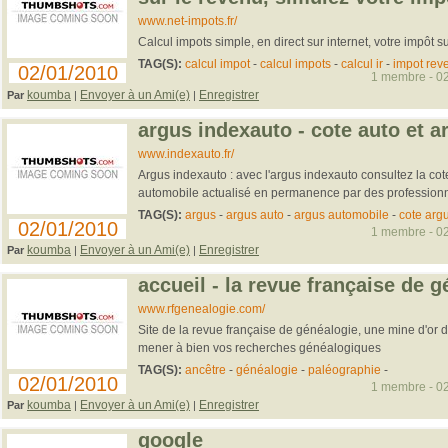
www.net-impots.fr/
Calcul impots simple, en direct sur internet, votre impôt su
TAG(S):
calcul impot
-
calcul impots
-
calcul ir
-
impot rev
02/01/2010
1 membre - 02
koumba
Envoyer à un Ami(e)
Enregistrer
Par
|
|
argus indexauto - cote auto et 
www.indexauto.fr/
Argus indexauto : avec l'argus indexauto consultez la cot
automobile actualisé en permanence par des professionn
TAG(S):
argus
-
argus auto
-
argus automobile
-
cote arg
02/01/2010
1 membre - 02
koumba
Envoyer à un Ami(e)
Enregistrer
Par
|
|
accueil - la revue française de 
www.rfgenealogie.com/
Site de la revue française de généalogie, une mine d'or d
mener à bien vos recherches généalogiques
TAG(S):
ancêtre
-
généalogie
-
paléographie
-
02/01/2010
1 membre - 02
koumba
Envoyer à un Ami(e)
Enregistrer
Par
|
|
google