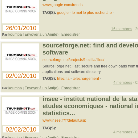
www.google.com/trends
TAG(S):
google
-
le mot le plus recherche
-
26/01/2010
16 membres
- 2
koumba
Envoyer à un Ami(e)
Enregistrer
Par
|
|
sourceforge.net: find and devel
software
sourceforge.net/projects/filezilla/files/
SourceForge.net. Fast, secure and free downloads from 
applications and software directory
02/02/2010
TAG(S):
fillezilla
-
telechargement
-
4 membres
- 0
koumba
Envoyer à un Ami(e)
Enregistrer
Par
|
|
insee - institut national de la st
etudes economiques - national in
statistics...
www.insee.fr/fr/default.asp
02/02/2010
TAG(S):
4 membres
- 0
koumba
Envoyer à un Ami(e)
Enregistrer
Par
|
|