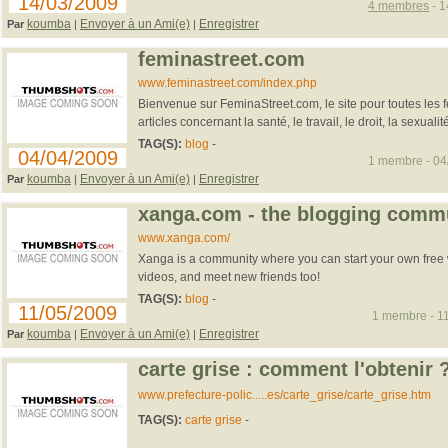
14/03/2009
4 membres
- 1
koumba
Envoyer à un Ami(e)
Enregistrer
Par
|
|
feminastreet.com
www.feminastreet.com/index.php
Bienvenue sur FeminaStreet.com, le site pour toutes les
articles concernant la santé, le travail, le droit, la sexualité,
TAG(S):
blog
-
04/04/2009
1 membre - 04/
koumba
Envoyer à un Ami(e)
Enregistrer
Par
|
|
xanga.com - the blogging comm
www.xanga.com/
Xanga is a community where you can start your own free
videos, and meet new friends too!
TAG(S):
blog
-
11/05/2009
1 membre - 11
koumba
Envoyer à un Ami(e)
Enregistrer
Par
|
|
carte grise : comment l'obtenir 
www.prefecture-polic.....es/carte_grise/carte_grise.htm
TAG(S):
carte grise
-