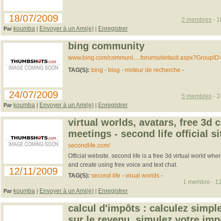
18/07/2009
2 membres
- 1
koumba
Envoyer à un Ami(e)
Enregistrer
Par
|
|
bing community
www.bing.com/communi.....forums/default.aspx?GroupID
TAG(S):
bing
-
blog
-
moteur de recherche
-
24/07/2009
5 membres
- 2
koumba
Envoyer à un Ami(e)
Enregistrer
Par
|
|
virtual worlds, avatars, free 3d c
meetings - second life official si
secondlife.com/
Official website. second life is a free 3d virtual world wh
and create using free voice and text chat.
12/11/2009
TAG(S):
second life
-
virual worlds
-
1 membre - 12
koumba
Envoyer à un Ami(e)
Enregistrer
Par
|
|
calcul d'impôts : calculez simp
sur le revenu, simulez votre imp