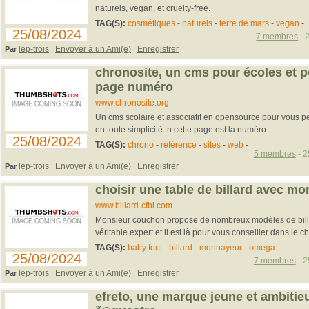
naturels, vegan, et cruelty-free.
TAG(S):
cosmétiques
-
naturels
-
terre de mars
-
vegan
-
25/08/2024
7 membres
- 
lep-trois
Envoyer à un Ami(e)
Enregistrer
Par
|
|
chronosite, un cms pour écoles et p
page numéro
www.chronosite.org
Un cms scolaire et associatif en opensource pour vous pe
en toute simplicité. n cette page est la numéro
25/08/2024
TAG(S):
chrono
-
référence
-
sites
-
web
-
5 membres
- 2
lep-trois
Envoyer à un Ami(e)
Enregistrer
Par
|
|
choisir une table de billard avec m
www.billard-cfbl.com
Monsieur couchon propose de nombreux modèles de billard
véritable expert et il est là pour vous conseiller dans le choix
TAG(S):
baby foot
-
billard
-
monnayeur
-
omega
-
25/08/2024
7 membres
- 2
lep-trois
Envoyer à un Ami(e)
Enregistrer
Par
|
|
efreto, une marque jeune et ambiti