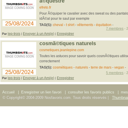
ã©questre
efreto.fr
Pour Ã©quiper le cavalier avec des sweat ou des pantalon
idÃ©al pour le saut par exemple
25/08/2024
TAG(S):
cheval
-
t shirt
-
vêtements
-
équitation
-
7 membres
- 
lep-trois
Envoyer à un Ami(e)
Enregistrer
Par
|
|
cosmã©tiques naturels
cosmetiques.jeanlepine.com
Toutes les astuces pour savoir quels cosmÃ©tiques utiliser
correctement
TAG(S):
cosmétiques
-
naturels
-
terre de mars
-
vegan
-
25/08/2024
5 membres
- 
lep-trois
Envoyer à un Ami(e)
Enregistrer
Par
|
|
Accueil
|
Enregistrer un lien favori
|
consulter les favoris publics
|
mes 
© Copyright© 2004-2009 Nosfavoris.com. Tous droits réservés |
Thumbnai