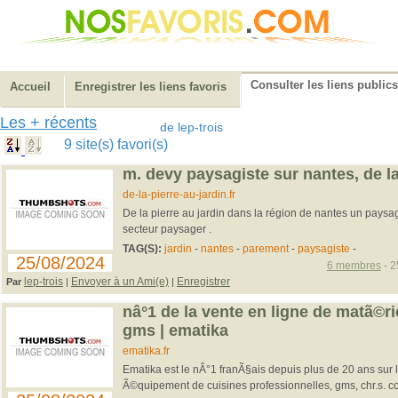
Consulter les liens publics
Accueil
Enregistrer les liens favoris
Les + récents
de lep-trois
9 site(s) favori(s)
m. devy paysagiste sur nantes, de la
de-la-pierre-au-jardin.fr
De la pierre au jardin dans la région de nantes un paysagi
secteur paysager .
TAG(S):
jardin
-
nantes
-
parement
-
paysagiste
-
25/08/2024
6 membres
- 2
lep-trois
Envoyer à un Ami(e)
Enregistrer
Par
|
|
nâ°1 de la vente en ligne de matã©ri
gms | ematika
ematika.fr
Ematika est le nÂ°1 franÃ§ais depuis plus de 20 ans sur l
Ã©quipement de cuisines professionnelles, gms, chr.s. con