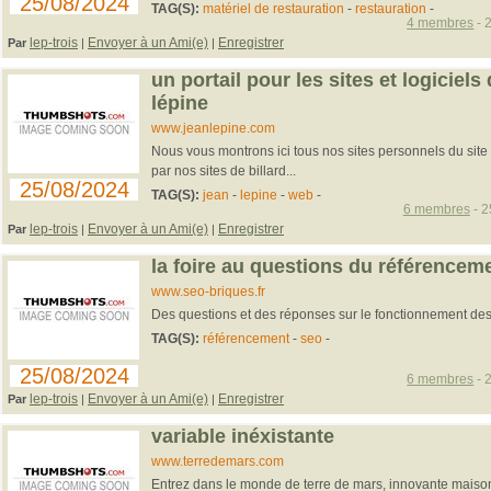
25/08/2024
TAG(S):
matériel de restauration
-
restauration
-
4 membres
- 
lep-trois
Envoyer à un Ami(e)
Enregistrer
Par
|
|
un portail pour les sites et logiciels 
lépine
www.jeanlepine.com
Nous vous montrons ici tous nos sites personnels du site 
par nos sites de billard...
25/08/2024
TAG(S):
jean
-
lepine
-
web
-
6 membres
- 2
lep-trois
Envoyer à un Ami(e)
Enregistrer
Par
|
|
la foire au questions du référencem
www.seo-briques.fr
Des questions et des réponses sur le fonctionnement des
TAG(S):
référencement
-
seo
-
25/08/2024
6 membres
- 
lep-trois
Envoyer à un Ami(e)
Enregistrer
Par
|
|
variable inéxistante
www.terredemars.com
Entrez dans le monde de terre de mars, innovante mais