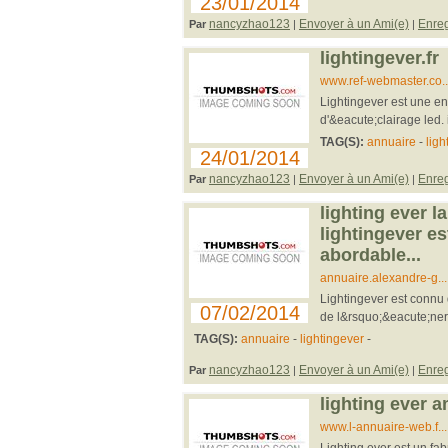
23/01/2014
nancyzhao123
Envoyer à un Ami(e)
Enreg
Par
|
|
lightingever.fr
www.ref-webmaster.co...
Lightingever est une en
d'&eacute;clairage led.
TAG(S):
annuaire
-
ligh
24/01/2014
nancyzhao123
Envoyer à un Ami(e)
Enreg
Par
|
|
lighting ever l
lightingever e
abordable...
annuaire.alexandre-g...
Lightingever est connu 
07/02/2014
de l&rsquo;&eacute;nergi
TAG(S):
annuaire
-
lightingever
-
nancyzhao123
Envoyer à un Ami(e)
Enreg
Par
|
|
lighting ever 
www.l-annuaire-web.f..
Lighting ever est un fa