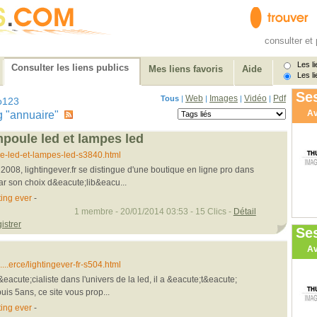
consulter et 
Les li
Consulter les liens publics
Mes liens favoris
Aide
Les li
Ses
Web
Images
Vidéo
Pdf
Tous
|
|
|
|
o123
Av
tag "annuaire"
mpoule led et lampes led
..e-led-et-lampes-led-s3840.html
008, lightingever.fr se distingue d'une boutique en ligne pro dans
ar son choix d&eacute;lib&eacu...
ting ever
-
1 membre - 20/01/2014 03:53 - 15 Clics -
Détail
istrer
Se
Av
..erce/lightingever-fr-s504.html
p&eacute;cialiste dans l'univers de la led, il a &eacute;t&eacute;
is 5ans, ce site vous prop...
ting ever
-