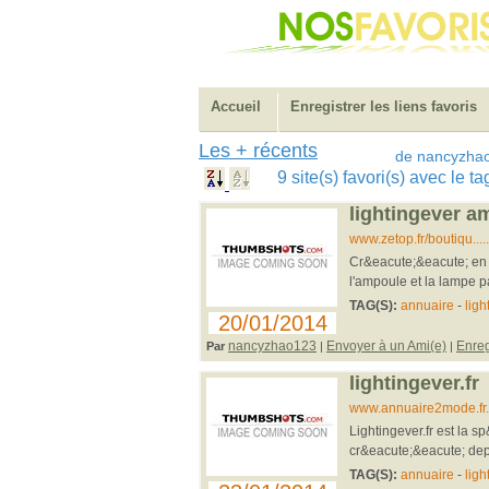
Accueil
Enregistrer les liens favoris
Les + récents
de nancyzha
9 site(s) favori(s) avec le 
lightingever a
www.zetop.fr/boutiqu...
Cr&eacute;&eacute; en 2
l'ampoule et la lampe p
TAG(S):
annuaire
-
ligh
20/01/2014
nancyzhao123
Envoyer à un Ami(e)
Enreg
Par
|
|
lightingever.fr
www.annuaire2mode.fr...
Lightingever.fr est la s
cr&eacute;&eacute; depu
TAG(S):
annuaire
-
ligh