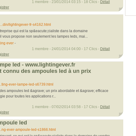
1 membre - 23/01/2014 03:15 - 18 Clics -
Détail
istrer
..din/lightingever-fr-s4162.html
treprise qui est la sp&eacute;cialiste dans la domaine
 il vous propose non seulement les lampes leds, mai...
ting ever
-
1 membre - 24/01/2014 04:00 - 17 Clics -
Détail
istrer
ampe led - www.lightingever.fr
st connu des ampoules led à un prix
..ting-ever-lampe-led-s6739.html
des ampoules led &agrave; un prix abordable et &agrave; efficace
e pour toutes les applications r...
1 membre - 07/02/2014 03:58 - 17 Clics -
Détail
istrer
ampoule led
...ng-ever-ampoule-led-s1866.html
briquant, ce qui est la sp&eacute;cialiste dans la domaine de vendre