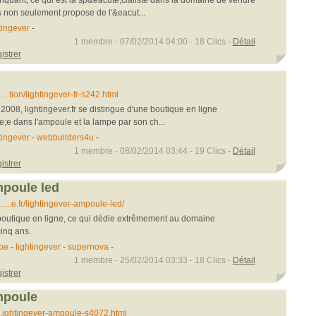
us non seulement propose de l'&eacut...
tingever
-
1 membre - 07/02/2014 04:00 - 18 Clics -
Détail
istrer
..tion/lightingever-fr-s242.html
008, lightingever.fr se distingue d'une boutique en ligne
;e dans l'ampoule et la lampe par son ch...
tingever
-
webbuilders4u
-
1 membre - 08/02/2014 03:44 - 19 Clics -
Détail
istrer
mpoule led
..e.fr/lightingever-ampoule-led/
 boutique en ligne, ce qui dédie extrêmement au domaine
cinq ans.
pe
-
lightingever
-
supernova
-
1 membre - 25/02/2014 03:33 - 18 Clics -
Détail
istrer
mpoule
...ightingever-ampoule-s4072.html