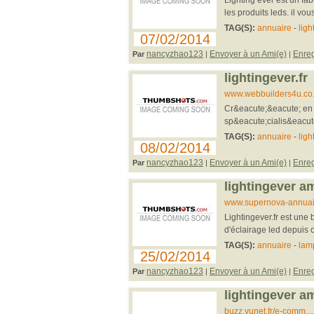
les produits leds. il vo
TAG(S):
annuaire
-
ligh
07/02/2014
nancyzhao123
Envoyer à un Ami(e)
Enreg
Par
|
|
lightingever.fr
www.webbuilders4u.co...
Cr&eacute;&eacute; en 2
sp&eacute;cialis&eacute
TAG(S):
annuaire
-
ligh
08/02/2014
nancyzhao123
Envoyer à un Ami(e)
Enreg
Par
|
|
lightingever a
www.supernova-annuai...
Lightingever.fr est une
d'éclairage led depuis 
TAG(S):
annuaire
-
lam
25/02/2014
nancyzhao123
Envoyer à un Ami(e)
Enreg
Par
|
|
lightingever a
buzz.vunet.fr/e-comm..