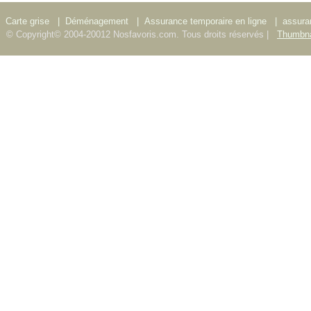
Carte grise
|
Déménagement
|
Assurance temporaire en ligne
|
assura
© Copyright© 2004-20012 Nosfavoris.com. Tous droits réservés |
Thumbna