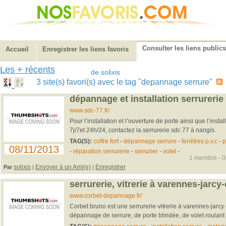
Consulter les liens publics
Accueil
Enregistrer les liens favoris
Les + récents
de solixis
3 site(s) favori(s) avec le tag "depannage serrure"
dépannage et installation serrurerie
www.sdc-77.fr/
Pour l’installation et l’ouverture de porte ainsi que l’inst
7j/7et 24h/24, contactez la serrurerie sdc 77 à nangis.
TAG(S):
coffre fort
-
dépannage serrure
-
fenêtres p.v.c
-
p
08/11/2013
-
réparation serrurerie
-
serrurier
-
volet
-
1 membre - 08
solixis
Envoyer à un Ami(e)
Enregistrer
Par
|
|
serrurerie, vitrerie à varennes-jarcy
www.corbet-depannage.fr/
Corbet bruno est une serrurerie-vitrerie à varennes-jarcy q
dépannage de serrure, de porte blindée, de volet roulant a