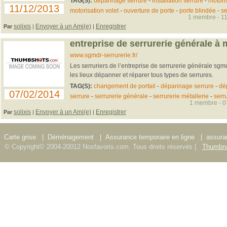
TAG(S):
dépannage serrure
-
installation serrure
-
motoris
11/12/2013
motorisation volet
-
ouverture de porte
-
porte blindée
-
se
1 membre - 11
solixis
Envoyer à un Ami(e)
Enregistrer
Par
|
|
entreprise de serrurerie générale à
www.sgmdr-serrurerie.fr/
Les serruriers de l’entreprise de serrurerie générale sgm
les lieux dépanner et réparer tous types de serrures.
TAG(S):
changement de portail
-
dépannage serrure
-
dé
07/02/2014
serrure
-
serrurerie générale
-
serrurerie métallerie
-
serru
1 membre - 07
solixis
Envoyer à un Ami(e)
Enregistrer
Par
|
|
Carte grise
|
Déménagement
|
Assurance temporaire en ligne
|
assura
© Copyright© 2004-20012 Nosfavoris.com. Tous droits réservés |
Thumbna