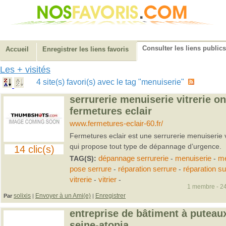
Consulter les liens publics
Accueil
Enregistrer les liens favoris
Les + visités
4 site(s) favori(s) avec le tag "menuiserie"
serrurerie menuiserie vitrerie o
fermetures eclair
www.fermetures-eclair-60.fr/
Fermetures eclair est une serrurerie menuiserie 
qui propose tout type de dépannage d’urgence.
14 clic(s)
TAG(S):
dépannage serrurerie
-
menuiserie
-
me
pose serrure
-
réparation serrure
-
réparation sui
vitrerie
-
vitrier
-
1 membre - 24
solixis
Envoyer à un Ami(e)
Enregistrer
Par
|
|
entreprise de bâtiment à puteau
seine-atopia