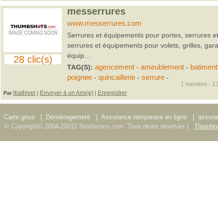
messerrures
www.messerrures.com
Serrures et équipements pour portes, serrures e
serrures et équipements pour volets, grilles, gara
équip...
28 clic(s)
TAG(S):
agencement
-
ameublement
-
batiment
poignee
-
quincaillerie
-
serrure
-
1 membre - 12
lbathivel
Envoyer à un Ami(e)
Enregistrer
Par
|
|
Carte grise
|
Déménagement
|
Assurance temporaire en ligne
|
assura
© Copyright© 2004-20012 Nosfavoris.com. Tous droits réservés |
Thumbna