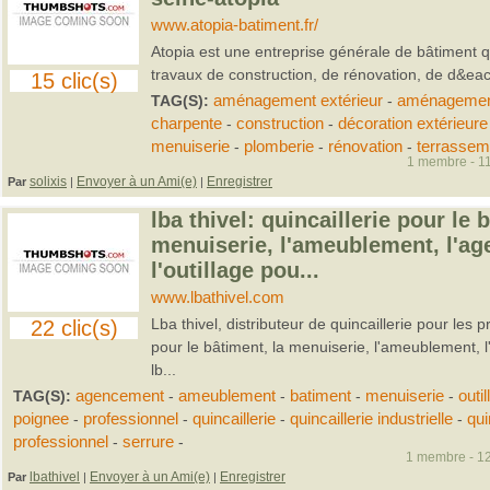
www.atopia-batiment.fr/
Atopia est une entreprise générale de bâtiment q
travaux de construction, de rénovation, de d&eac.
15 clic(s)
TAG(S):
aménagement extérieur
-
aménagement
charpente
-
construction
-
décoration extérieure
menuiserie
-
plomberie
-
rénovation
-
terrassem
1 membre - 11
solixis
Envoyer à un Ami(e)
Enregistrer
Par
|
|
lba thivel: quincaillerie pour le 
menuiserie, l'ameublement, l'a
l'outillage pou...
www.lbathivel.com
Lba thivel, distributeur de quincaillerie pour les p
22 clic(s)
pour le bâtiment, la menuiserie, l'ameublement, l
lb...
TAG(S):
agencement
-
ameublement
-
batiment
-
menuiserie
-
outi
poignee
-
professionnel
-
quincaillerie
-
quincaillerie industrielle
-
qui
professionnel
-
serrure
-
1 membre - 12
lbathivel
Envoyer à un Ami(e)
Enregistrer
Par
|
|