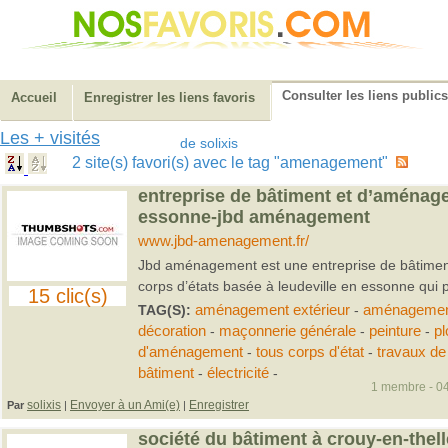
Consulter les liens publics
Accueil
Enregistrer les liens favoris
Les + visités
de solixis
2 site(s) favori(s) avec le tag "amenagement"
entreprise de bâtiment et d’aménage
essonne-jbd aménagement
www.jbd-amenagement.fr/
Jbd aménagement est une entreprise de bâtime
corps d’états basée à leudeville en essonne qui pr
15 clic(s)
TAG(S):
aménagement extérieur
-
aménagement
décoration
-
maçonnerie générale
-
peinture
-
pl
d'aménagement
-
tous corps d'état
-
travaux de
bâtiment
-
électricité
-
1 membre - 04
solixis
Envoyer à un Ami(e)
Enregistrer
Par
|
|
société du bâtiment à crouy-en-thel