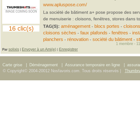
www.apluspose.com/
La société de bâtiment a+ pose propose des ser
de menuiserie : cloisons, fenêtres, stores dans to
TAG(S):
aménagement
-
blocs portes
-
cloison
16 clic(s)
cloisons sèches
-
faux plafonds
-
fenêtres
-
inst
planchers
-
rénovation
-
société du bâtiment
-
s
1 membre - 11
solixis
Envoyer à un Ami(e)
Enregistrer
Par
|
|
Carte grise
|
Déménagement
|
Assurance temporaire en ligne
|
assura
© Copyright© 2004-20012 Nosfavoris.com. Tous droits réservés |
Thumbna