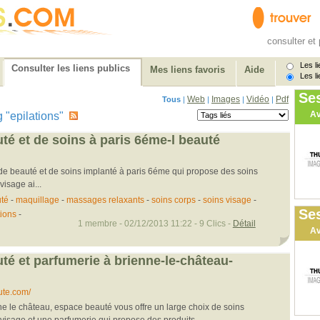
consulter et 
Les li
Consulter les liens publics
Mes liens favoris
Aide
Les li
Se
Web
Images
Vidéo
Pdf
Tous
|
|
|
|
Av
ag "epilations"
uté et de soins à paris 6éme-l beauté
t de beauté et de soins implanté à paris 6éme qui propose des soins
visage ai...
uté
-
maquillage
-
massages relaxants
-
soins corps
-
soins visage
-
Ses
tions
-
1 membre - 02/12/2013 11:22 - 9 Clics -
Détail
Av
uté et parfumerie à brienne-le-château-
ute.com/
e le château, espace beauté vous offre un large choix de soins
 visage et une parfumerie qui propose des produits...