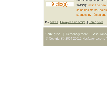
9 clic(s)
TAG(S):
institut de bea
soins des mains
-
soins
séances uv
-
épilations
solixis
Envoyer à un Ami(e)
Enregistrer
Par
|
|
Carte grise
|
Déménagement
|
Assurance
© Copyright© 2004-20012 Nosfavoris.com. T