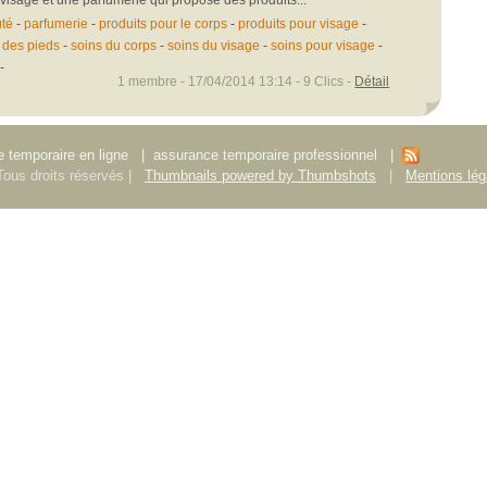
uté
-
parfumerie
-
produits pour le corps
-
produits pour visage
-
 des pieds
-
soins du corps
-
soins du visage
-
soins pour visage
-
-
1 membre - 17/04/2014 13:14 - 9 Clics -
Détail
 temporaire en ligne
|
assurance temporaire professionnel
|
ous droits réservés |
Thumbnails powered by Thumbshots
|
Mentions lég