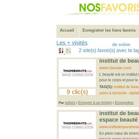
Accueil
Enregistrer les liens favoris
Les + visités
de solixis
2 site(s) favori(s) avec le t
institut de bea
www.l-beaute.com/
L beauté est un institu
pour le corps et pour le 
TAG(S):
institut de bea
9 clic(s)
soins à domicile
-
épila
solixis
Envoyer à un Ami(e)
Enregistrer
Par
|
|
institut de bea
espace beauté
www.institutespacebea
En plein cœur de brienn
pour le corps et pour le