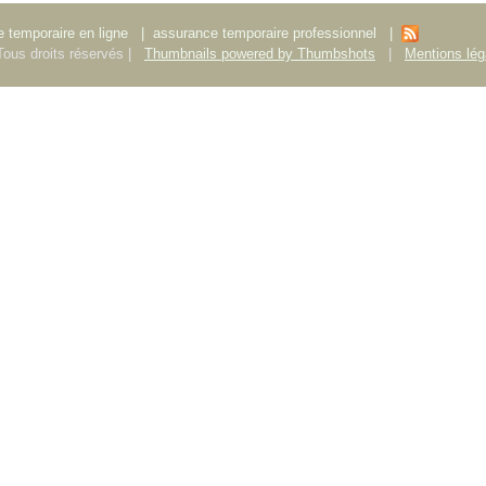
 temporaire en ligne
|
assurance temporaire professionnel
|
ous droits réservés |
Thumbnails powered by Thumbshots
|
Mentions lég