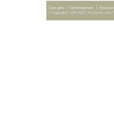
Carte grise
|
Déménagement
|
Assurance
© Copyright© 2004-20012 Nosfavoris.com. T