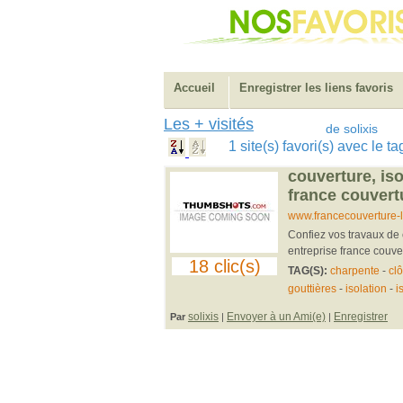
Accueil
Enregistrer les liens favoris
Les + visités
de solixis
1 site(s) favori(s) avec le t
couverture, is
france couvert
www.francecouverture-l
Confiez vos travaux de 
entreprise france couv
18 clic(s)
TAG(S):
charpente
-
clô
gouttières
-
isolation
-
i
solixis
Envoyer à un Ami(e)
Enregistrer
Par
|
|