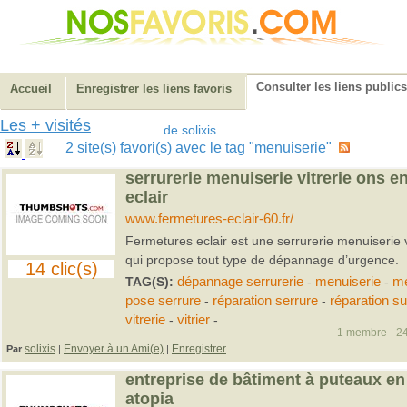
Consulter les liens publics
Accueil
Enregistrer les liens favoris
Les + visités
de solixis
2 site(s) favori(s) avec le tag "menuiserie"
serrurerie menuiserie vitrerie ons e
eclair
www.fermetures-eclair-60.fr/
Fermetures eclair est une serrurerie menuiserie 
qui propose tout type de dépannage d’urgence.
14 clic(s)
TAG(S):
dépannage serrurerie
-
menuiserie
-
me
pose serrure
-
réparation serrure
-
réparation sui
vitrerie
-
vitrier
-
1 membre - 24
solixis
Envoyer à un Ami(e)
Enregistrer
Par
|
|
entreprise de bâtiment à puteaux en
atopia