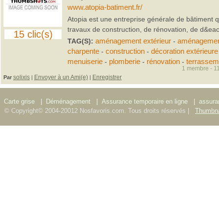
www.atopia-batiment.fr/
Atopia est une entreprise générale de bâtiment q
travaux de construction, de rénovation, de d&eac.
15 clic(s)
TAG(S):
aménagement extérieur
-
aménagement
charpente
-
construction
-
décoration extérieure
menuiserie
-
plomberie
-
rénovation
-
terrassem
1 membre - 11
solixis
Envoyer à un Ami(e)
Enregistrer
Par
|
|
Carte grise
|
Déménagement
|
Assurance temporaire en ligne
|
assura
© Copyright© 2004-20012 Nosfavoris.com. Tous droits réservés |
Thumbna