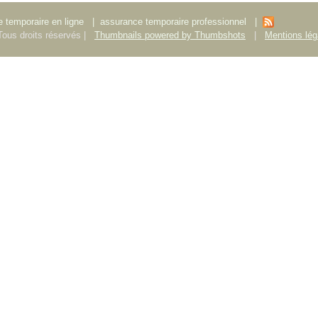
 temporaire en ligne
|
assurance temporaire professionnel
|
ous droits réservés |
Thumbnails powered by Thumbshots
|
Mentions lég