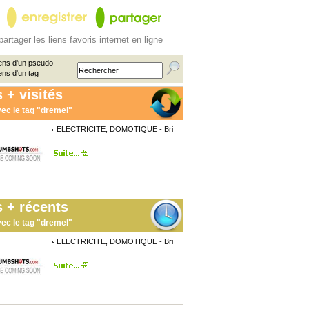
partager les liens favoris internet en ligne
ens d'un pseudo
ens d'un tag
 + visités
ec le tag "dremel"
ELECTRICITE, DOMOTIQUE - Bri
 + récents
ec le tag "dremel"
ELECTRICITE, DOMOTIQUE - Bri