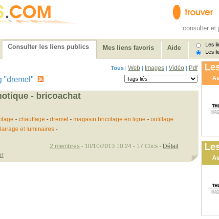
consulter et 
Les li
Consulter les liens publics
Mes liens favoris
Aide
Les li
Les
Web
Images
Vidéo
Pdf
Tous
|
|
|
|
Av
tag "dremel"
motique - bricoachat
olage
-
chauffage
-
dremel
-
magasin bricolage en ligne
-
outillage
lairage et luminaires
-
Les
2 membres
- 10/10/2013 10:24 - 17 Clics -
Détail
er
Av