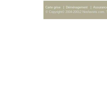
Carte grise
|
Déménagement
|
Assurance
© Copyright© 2004-20012 Nosfavoris.com. T