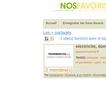
Accueil
Enregistrer les liens favoris
Les + partagés
1 site(s) favori(s) avec le 
electricite, do
www.bricoachat.fr/
TAG(S):
ampoule
-
bric
et plomberie
-
ryobi
-
éc
2 membre(s)
esheranco
Envoyer à un Ami(e)
Enregistr
Par
|
|