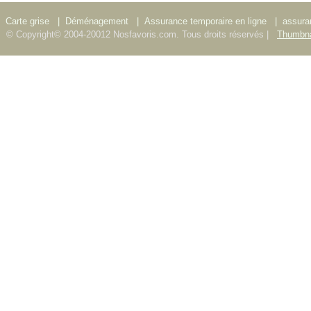
Carte grise
|
Déménagement
|
Assurance temporaire en ligne
|
assura
© Copyright© 2004-20012 Nosfavoris.com. Tous droits réservés |
Thumbna