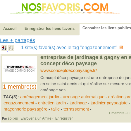
Consulter les liens publics
Accueil
Enregistrer les liens favoris
Les + partagés
1 site(s) favori(s) avec le tag "engazonnement"
entreprise de jardinage à gagny en s
concept déco paysage
www.conceptdecopaysage.fr/
Concept déco paysage est une entreprise de jard
en seine saint denis et qui réalise sur mesure vos
1 membre(s)
aménage vos ...
TAG(S):
aménagement jardin
-
arrosage automatique
-
création jar
engazonnement
-
entretien jardin
-
jardinage
-
jardinier paysagiste
-
maçonnerie paysagère
-
taille
-
terrassement
-
1 membre - 03
solixis
Envoyer à un Ami(e)
Enregistrer
Par
|
|