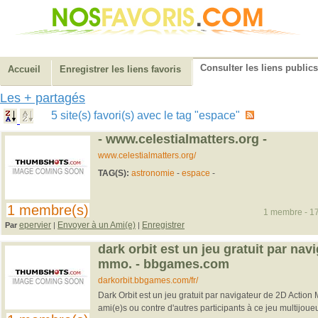
Consulter les liens publics
Accueil
Enregistrer les liens favoris
Les + partagés
5 site(s) favori(s) avec le tag "espace"
- www.celestialmatters.org -
www.celestialmatters.org/
TAG(S):
astronomie
-
espace
-
1 membre(s)
1 membre - 17
epervier
Envoyer à un Ami(e)
Enregistrer
Par
|
|
dark orbit est un jeu gratuit par nav
mmo. - bbgames.com
darkorbit.bbgames.com/fr/
Dark Orbit est un jeu gratuit par navigateur de 2D Action
ami(e)s ou contre d'autres participants à ce jeu multijoueu