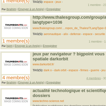
1 membre(s)
TAG(S):
espace
-
jeux
-
1 membre - 23
ibrahim
Envoyer à un Ami(e)
Enregistrer
Par
|
|
http://www.thalesgroup.com/group/
langtype=1036
www.thalesgroup.com/.....ropos_de_Thales/?LangType=
TAG(S):
aeronautique
-
alix
-
defense
-
espace
-
securite
1 membre(s)
1 membre - 14
lspm
Envoyer à un Ami(e)
Enregistrer
Par
|
|
jeux par navigateur ? bigpoint vous 
spatiale darkorbit
www.darkorbit.fr/
TAG(S):
dark o
-
dark orbit
-
espace
-
firmes
-
guerre
-
je
4 membre(s)
4 membres
- 30
ibrahim
Envoyer à un Ami(e)
Enregistrer
Par
|
|
actualité technologique et scientifi
dossiers
www.techno-science.net
Publication quotidienne des dernières news technologique