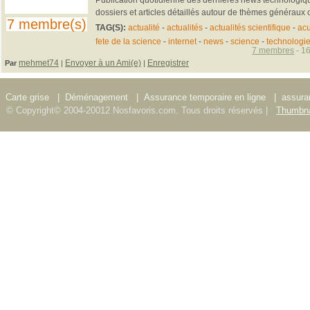
dossiers et articles détaillés autour de thèmes généraux o
7 membre(s)
TAG(S):
actualité
-
actualités
-
actualités scientifique
-
acu
fete de la science
-
internet
-
news
-
science
-
technologi
7 membres
- 16
mehmet74
Envoyer à un Ami(e)
Enregistrer
Par
|
|
Carte grise
|
Déménagement
|
Assurance temporaire en ligne
|
assura
© Copyright© 2004-20012 Nosfavoris.com. Tous droits réservés |
Thumbna