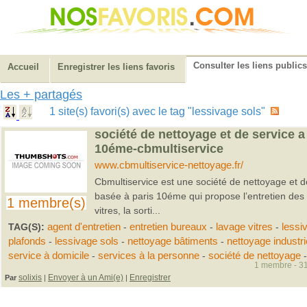
Consulter les liens publics
Accueil
Enregistrer les liens favoris
Les + partagés
1 site(s) favori(s) avec le tag "lessivage sols"
société de nettoyage et de service a
10éme-cbmultiservice
www.cbmultiservice-nettoyage.fr/
Cbmultiservice est une société de nettoyage et d
basée à paris 10éme qui propose l’entretien des
1 membre(s)
vitres, la sorti...
TAG(S):
agent d'entretien
-
entretien bureaux
-
lavage vitres
-
lessi
plafonds
-
lessivage sols
-
nettoyage bâtiments
-
nettoyage industri
service à domicile
-
services à la personne
-
société de nettoyage
-
1 membre - 31
solixis
Envoyer à un Ami(e)
Enregistrer
Par
|
|