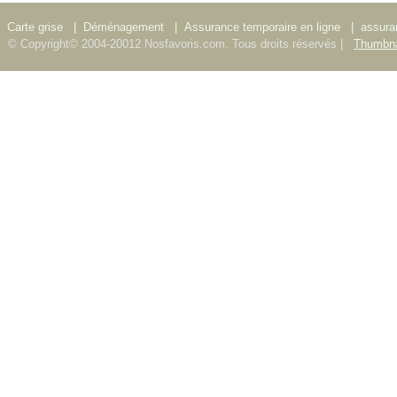
Carte grise
|
Déménagement
|
Assurance temporaire en ligne
|
assura
© Copyright© 2004-20012 Nosfavoris.com. Tous droits réservés |
Thumbna