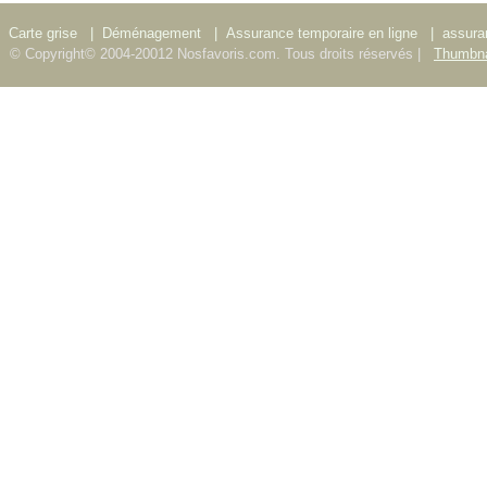
Carte grise
|
Déménagement
|
Assurance temporaire en ligne
|
assura
© Copyright© 2004-20012 Nosfavoris.com. Tous droits réservés |
Thumbna