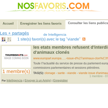
Consulter les liens publics
Accueil
Enregistrer les liens favoris
Les + partagés
de Intelligencia
1 site(s) favori(s) avec le tag "viande"
les etats membres refusent d'interdi
d'animaux clonés
www.europarl.europa......-issue-d%27animaux-clon%C
Toute l?actualité du service de presse du parlement europ
commissions parlementaires et sessions plénières.
1 membre(s)
TAG(S):
clonage
-
sante
-
viande
-
viande issue d'animau
1 membre - 07
Intelligencia
Envoyer à un Ami(e)
Enregistrer
Par
|
|