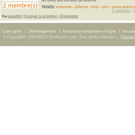
les effets des bombes de défense
2 membre(s)
TAG(S):
armurerie
-
défense
-
loisir
-
lyon
-
poing america
2 membres
- 
annathlr
Envoyer à un Ami(e)
Enregistrer
Par
|
|
Carte grise
|
Déménagement
|
Assurance temporaire en ligne
|
assura
© Copyright© 2004-20012 Nosfavoris.com. Tous droits réservés |
Thumbna