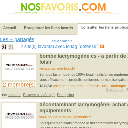
Consulter les liens publics
Accueil
Enregistrer les liens favoris
Les + partagés
de annathlr
2 site(s) favori(s) avec le tag "defense"
bombe lacrymogène cs - a partir de 
loisir
www.armurerie-loisir.fr/
Bombes lacrymogènes 100% légal - satisfait ou remboursé
vous efficacement, produits conformes normes française
2 membre(s)
TAG(S):
archerie
-
armurerie
-
défense
-
fusil
-
matraque
2 membres
- 
annathlr
Envoyer à un Ami(e)
Enregistrer
Par
|
|
décontaminant lacrymogène- achat / 
equipements
www.boutique-sd-equipements.fr
Sd-equipement vous propose le décontaminant lacrymogè