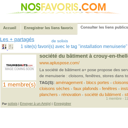
Consulter les liens publics
Accueil
Enregistrer les liens favoris
Les + partagés
de solixis
1 site(s) favori(s) avec le tag "installation menuiserie
société du bâtiment à crouy-en-thel
www.apluspose.com/
La société de bâtiment a+ pose propose des ser
de menuiserie : cloisons, fenêtres, stores dans to
TAG(S):
aménagement
-
blocs portes
-
cloison
1 membre(s)
cloisons sèches
-
faux plafonds
-
fenêtres
-
inst
planchers
-
rénovation
-
société du bâtiment
-
s
1 membre - 11
solixis
Envoyer à un Ami(e)
Enregistrer
Par
|
|