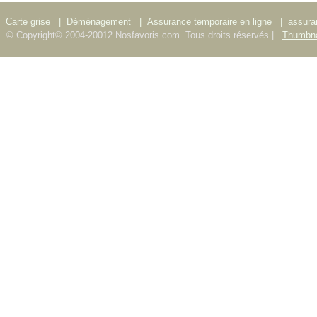
Carte grise
|
Déménagement
|
Assurance temporaire en ligne
|
assura
© Copyright© 2004-20012 Nosfavoris.com. Tous droits réservés |
Thumbna