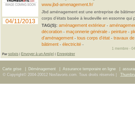
www.jbd-amenagement.fr/
Jbd aménagement est une entreprise de bâtime
corps d’états basée à leudeville en essonne qui pr
04/11/2013
TAG(S):
aménagement extérieur
-
aménagement
décoration
-
maçonnerie générale
-
peinture
-
pl
d'aménagement
-
tous corps d'état
-
travaux de
bâtiment
-
électricité
-
1 membre - 04
solixis
Envoyer à un Ami(e)
Enregistrer
Par
|
|
Carte grise
|
Déménagement
|
Assurance temporaire en ligne
|
assura
© Copyright© 2004-20012 Nosfavoris.com. Tous droits réservés |
Thumbna