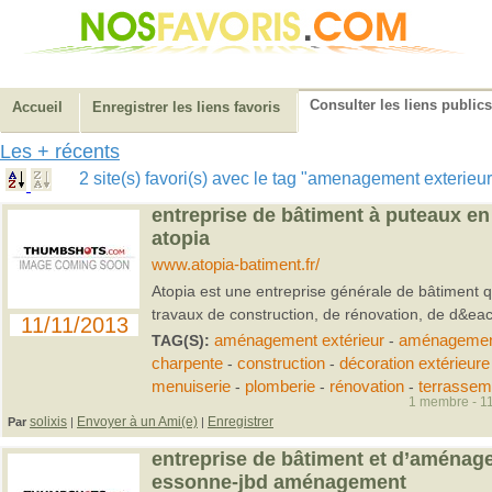
Consulter les liens publics
Accueil
Enregistrer les liens favoris
Les + récents
2 site(s) favori(s) avec le tag "amenagement exterieu
entreprise de bâtiment à puteaux en
atopia
www.atopia-batiment.fr/
Atopia est une entreprise générale de bâtiment q
travaux de construction, de rénovation, de d&eac.
11/11/2013
TAG(S):
aménagement extérieur
-
aménagement
charpente
-
construction
-
décoration extérieure
menuiserie
-
plomberie
-
rénovation
-
terrassem
1 membre - 11
solixis
Envoyer à un Ami(e)
Enregistrer
Par
|
|
entreprise de bâtiment et d’aménage
essonne-jbd aménagement