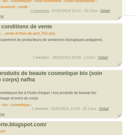
-
bio
-
cosmétiques
-
huile essentielle
-
huiles essentielles
-
hessence
-
santé
-
3 membres
- 07/01/2014 16:21 - 35 Clics -
Détail
rer
: conditions de vente
...vente-et-frais-de-port_502.php
roupement de producteurs de semences biologiques potagères,
1 membre - 28/10/2013 20:59 - 2 Clics -
Détail
 produits de beaute cosmetique bio (soin
u corps) nafha
m
smétiques bio à l'huile d'argan ! nos produits de beaute bio
isage et soins du corps
-
bio
-
cosmetique
-
1 membre - 02/02/2011 12:02 - 25 Clics -
Détail
rer
erte.blogspot.com/
com/