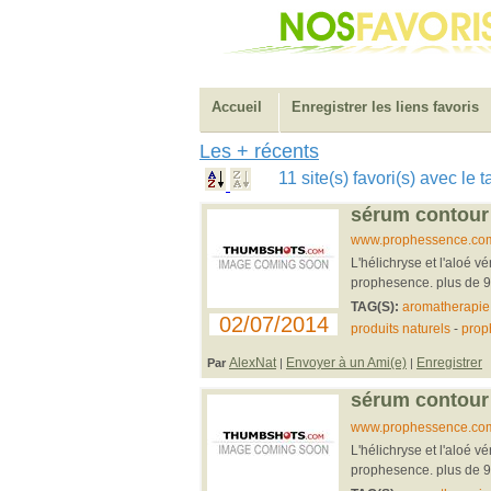
Accueil
Enregistrer les liens favoris
Les + récents
11 site(s) favori(s) avec le 
sérum contour 
www.prophessence.co
L'hélichryse et l'aloé 
prophesence. plus de 99
TAG(S):
aromatherapie
02/07/2014
produits naturels
-
prop
AlexNat
Envoyer à un Ami(e)
Enregistrer
Par
|
|
sérum contour 
www.prophessence.co
L'hélichryse et l'aloé 
prophesence. plus de 99