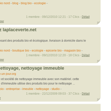
bio nord
-
blog
-
blog bio
-
ecologie
-
1 membre - 09/12/2010 12:21 - 17 Clics -
Détail
rer
 laplaceverte.net
sant des produits bio et écologique. livraison à domicile dans le
bio nord
-
boutique bio
-
ecologie
-
epicerie bio
-
magasin bio
-
1 membre - 09/12/2010 12:20 - 18 Clics -
Détail
rer
nettoyage, nettoyage immeuble
.un-jour.org
 et société de nettoyage immeuble avec son matériel. cette
d'immeuble utilise des produits bio pour le nettoyage ...
bio
-
entreprise
-
imeuble
-
nettoyage
-
studio
-
1 membre - 22/12/2009 09:03 - 37 Clics -
Détail
r