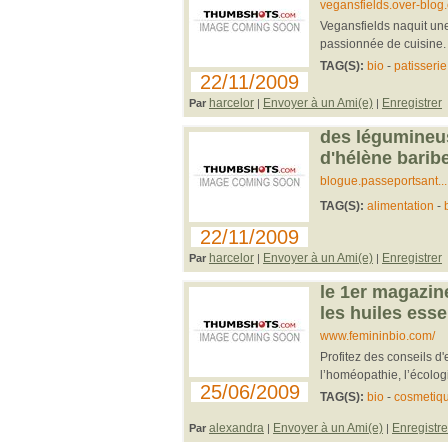
vegansfields.over-blog
Vegansfields naquit une
passionnée de cuisine. r
TAG(S):
bio
-
patisserie
22/11/2009
harcelor
Envoyer à un Ami(e)
Enregistrer
Par
|
|
des légumineus
d'hélène barib
blogue.passeportsant..
TAG(S):
alimentation
-
22/11/2009
harcelor
Envoyer à un Ami(e)
Enregistrer
Par
|
|
le 1er magazine
les huiles esse
www.femininbio.com/
Profitez des conseils d'
l’homéopathie, l’écologi
25/06/2009
TAG(S):
bio
-
cosmetiq
alexandra
Envoyer à un Ami(e)
Enregistre
Par
|
|