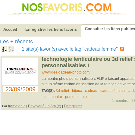
Consulter les liens publics
Accueil
Enregistrer les liens favoris
Les + récents
1 site(s) favori(s) avec le tag "cadeau femme"
technologie lenticulaire ou 3d relie
personnalisables !
www.idee-cadeau-photo.com/
La montre photo personnalisée « FLIP » faisant apparaî
sur un même cadran en fonction de la rotation de votre po
23/09/2009
TAG(S):
3d relief
-
bijoux
-
cadeau
-
cadeau femme
-
cad
usb
-
montre
-
perso
-
photo
-
1 membre - 23
frametonic
Envoyer à un Ami(e)
Enregistrer
Par
|
|