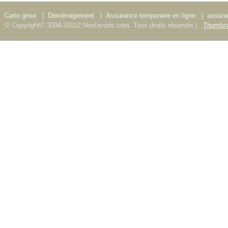
Carte grise
|
Déménagement
|
Assurance temporaire en ligne
|
assura
© Copyright© 2004-20012 Nosfavoris.com. Tous droits réservés |
Thumbna