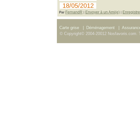
18/05/2012
FernandR
Envoyer à un Ami(e)
Enregistre
Par
|
|
Carte grise
|
Déménagement
|
Assurance
© Copyright© 2004-20012 Nosfavoris.com. T