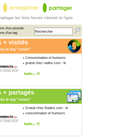
partager les liens favoris internet en ligne
ens d'un pseudo
ens d'un tag
 + visités
ec le tag "conso"
Consommation et humeurs
gratuit chez radins.com - le
s + partagés
ec le tag "conso"
Gratuit chez Radins.com - le
consommation et humeurs