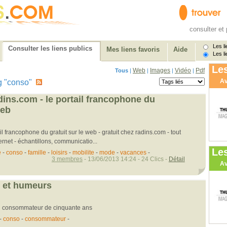
consulter et 
Les li
Consulter les liens publics
Mes liens favoris
Aide
Les li
Les
Web
Images
Vidéo
Pdf
Tous
|
|
|
|
Av
tag "conso"
dins.com - le portail francophone du
web
l francophone du gratuit sur le web - gratuit chez radins.com - tout
ternet - échantillons, communicatio...
Le
é
-
conso
-
famille
-
loisirs
-
mobilite
-
mode
-
vacances
-
3 membres
- 13/06/2013 14:24 - 24 Clics -
Détail
Av
 et humeurs
un consommateur de cinquante ans
-
conso
-
consommateur
-