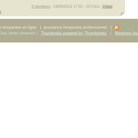
2 membres
- 18/05/2012 17:31 - 25 Clics -
Détail
r
 temporaire en ligne
|
assurance temporaire professionnel
|
ous droits réservés |
Thumbnails powered by Thumbshots
|
Mentions lég