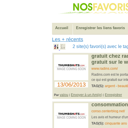
Accueil
Enregistrer les liens favoris
Les + récents
2 site(s) favori(s) avec le 
gratuit chez ra
gratuit sur le 
www.radins.com/
Radins.com est le portai
ce qui est gratuit sur in
13/06/2013
TAG(S):
argent
-
beaut
valou
Envoyer à un Ami(e)
Enregistrer
Par
|
|
consommation
conso.centerblog.net/
Les avis et humeur d'
TAG(S):
cinquante ans