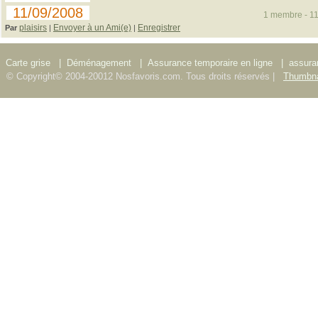
11/09/2008
1 membre - 11
plaisirs
Envoyer à un Ami(e)
Enregistrer
Par
|
|
Carte grise
|
Déménagement
|
Assurance temporaire en ligne
|
assura
© Copyright© 2004-20012 Nosfavoris.com. Tous droits réservés |
Thumbna