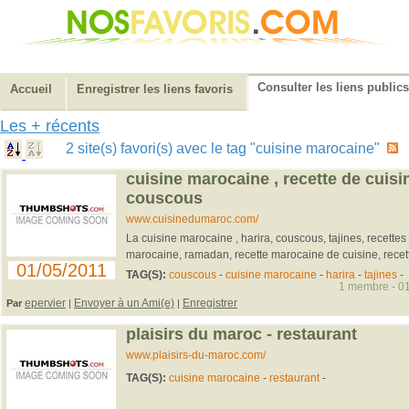
Consulter les liens publics
Accueil
Enregistrer les liens favoris
Les + récents
2 site(s) favori(s) avec le tag "cuisine marocaine"
cuisine marocaine , recette de cuisine
couscous
www.cuisinedumaroc.com/
La cuisine marocaine , harira, couscous, tajines, recettes
marocaine, ramadan, recette marocaine de cuisine, recett
01/05/2011
TAG(S):
couscous
-
cuisine marocaine
-
harira
-
tajines
-
1 membre - 01
epervier
Envoyer à un Ami(e)
Enregistrer
Par
|
|
plaisirs du maroc - restaurant
www.plaisirs-du-maroc.com/
TAG(S):
cuisine marocaine
-
restaurant
-