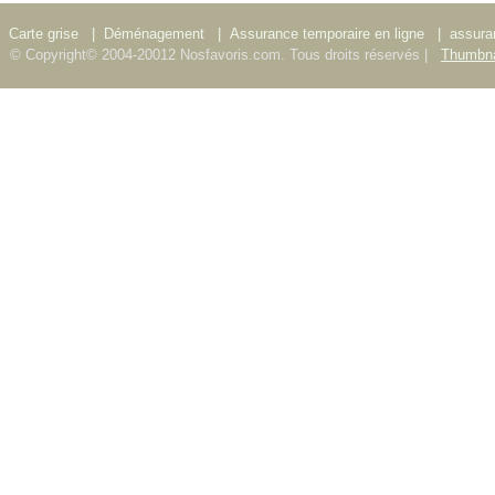
Carte grise
|
Déménagement
|
Assurance temporaire en ligne
|
assura
© Copyright© 2004-20012 Nosfavoris.com. Tous droits réservés |
Thumbna