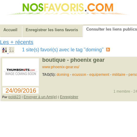
Consulter les liens publics
Accueil
Enregistrer les liens favoris
Les + récents
1 site(s) favori(s) avec le tag "doming"
boutique - phoenix gear
www.phoenix-gear.eu/
TAG(S):
doming
-
ecusson
-
equipement
-
militaire
-
pers
24/09/2016
1 membre - 24
poldi23
Envoyer à un Ami(e)
Enregistrer
Par
|
|