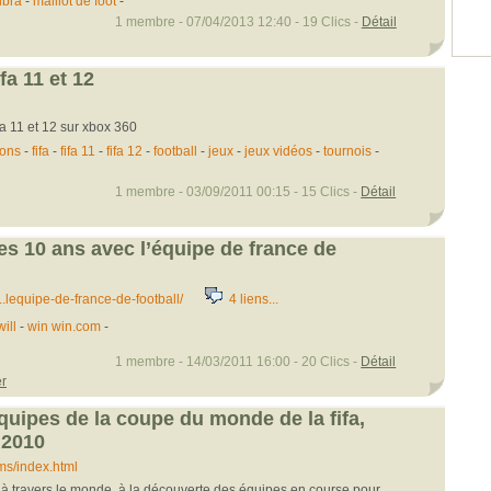
ibra
-
maillot de foot
-
1 membre - 07/04/2013 12:40 - 19 Clics -
Détail
fa 11 et 12
fa 11 et 12 sur xbox 360
ions
-
fifa
-
fifa 11
-
fifa 12
-
football
-
jeux
-
jeux vidéos
-
tournois
-
1 membre - 03/09/2011 00:15 - 15 Clics -
Détail
es 10 ans avec l’équipe de france de
..lequipe-de-france-de-football/
4 liens...
ill
-
win win.com
-
1 membre - 14/03/2011 16:00 - 20 Clics -
Détail
er
équipes de la coupe du monde de la fifa,
 2010
ams/index.html
 travers le monde, à la découverte des équipes en course pour