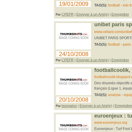
19/01/2009
TAG(S):
football
-
loto f
CPEFR
Envoyer à un Ami(e)
Enregistrer
Par
|
|
unibet paris sp
www.cellard.com/unibet
UNIBET PARIS SPORTI
TAG(S):
football
-
paris 
24/10/2008
CPEFR
Envoyer à un Ami(e)
Enregistrer
Par
|
|
footballcoolik,
footballcoolik.blogspot
Des résumés objectifs 
français (Ligue 1, équi
TAG(S):
analyse
-
equi
20/10/2008
boogaloo
Envoyer à un Ami(e)
Enregistre
Par
|
|
euroenjeux : tu
www.euroenjeux.org
Euroenjeux - Turf Foot L