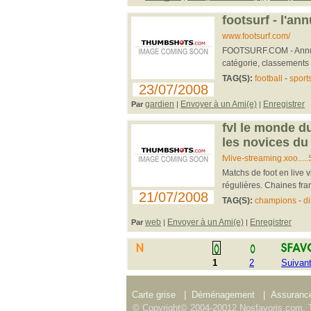
footsurf - l'an
www.footsurf.com/
FOOTSURF.COM - Annuair
catégorie, classements b
TAG(S):
football
-
sport
23/07/2008
gardien
Envoyer à un Ami(e)
Enregistrer
Par
|
|
fvl le monde du
les novices du
fvlive-streaming.xoo.
Matchs de foot en live 
régulières. Chaines fran
21/07/2008
TAG(S):
champions
-
di
web
Envoyer à un Ami(e)
Enregistrer
Par
|
|
1
2
Suivan
Carte grise
|
Déménagement
|
Assurance
© Copyright© 2004-20012 Nosfavoris.com. T