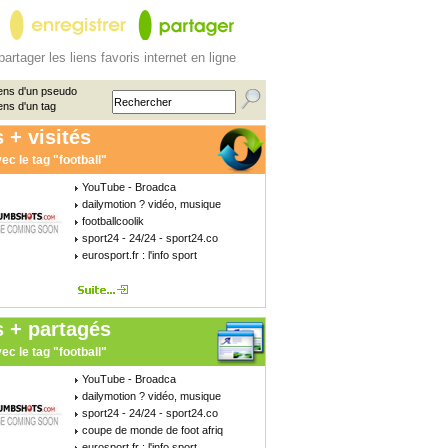
partager les liens favoris internet en ligne
ens d'un pseudo
ens d'un tag
 + visités
ec le tag "football"
YouTube - Broadca
dailymotion ? vidéo, musique
footballcoolik
sport24 - 24/24 - sport24.co
eurosport.fr : l'info sport
s + partagés
ec le tag "football"
YouTube - Broadca
dailymotion ? vidéo, musique
sport24 - 24/24 - sport24.co
coupe de monde de foot afriq
eurosport.fr : l'info sport