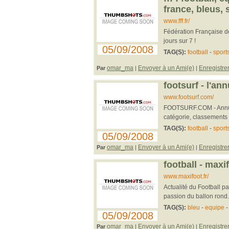
france, bleus, sé
www.fff.fr/
Fédération Française de 
jours sur 7 !
05/09/2008
TAG(S):
football
-
sport
omar_ma
Envoyer à un Ami(e)
Enregistre
Par
|
|
footsurf - l'an
www.footsurf.com/
FOOTSURF.COM - Annuair
catégorie, classements b
TAG(S):
football
-
sport
05/09/2008
omar_ma
Envoyer à un Ami(e)
Enregistre
Par
|
|
football - maxif
www.maxifoot.fr/
Actualité du Football pa
passion du ballon rond. S
TAG(S):
bleu
-
equipe
05/09/2008
omar_ma
Envoyer à un Ami(e)
Enregistre
Par
|
|