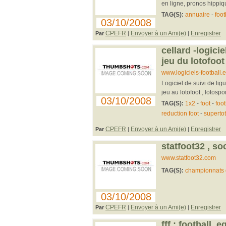
en ligne, pronos hippique
TAG(S):
annuaire
-
foot
03/10/2008
CPEFR
Envoyer à un Ami(e)
Enregistrer
Par
|
|
cellard -logicie
jeu du lotofoot
www.logiciels-football.
Logiciel de suivi de lig
jeu au lotofoot , lotospor
03/10/2008
TAG(S):
1x2
-
foot
-
foot
reduction foot
-
superto
CPEFR
Envoyer à un Ami(e)
Enregistrer
Par
|
|
statfoot32 , so
www.statfoot32.com
TAG(S):
championnats 
03/10/2008
CPEFR
Envoyer à un Ami(e)
Enregistrer
Par
|
|
fff : football,