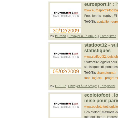
eurosport.fr : l
www.eurosport.fr/footbal
Foot, tennis , rugby , F1
TAG(S):
acutalité
-
euro
30/12/2009
fdurand
Envoyer à un Ami(e)
Enregistrer
Par
|
|
statfoot32 - su
statistiques
www.statfoot32.logiciels
Statfoot32 logiciel po
statistiques disponibles 
05/02/2009
TAG(S):
championnat
-
foot
-
logiciel
-
program
CPEFR
Envoyer à un Ami(e)
Enregistrer
Par
|
|
ecolotofoot , 
mise pour paris
www.ecolotofoot.logicie
Ecolotofoot, methode de 
totofoot , toto-r . Impres