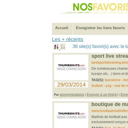
Accueil
Enregistrer les liens favoris
Les + récents
36 site(s) favori(s) avec le 
sport live stre
bestsportstreaming.jim
De nombreuses chaines d
tv,espn etc....) liens et
TAG(S):
barcelone
-
bei
29/03/2014
football
-
psg
-
real de 
anonymeutopia
Envoyer à un Ami(e)
Enre
Par
|
|
boutique de ma
www.boutiquemaillotfoo
Maillots de football pas
exclusivement conçus et