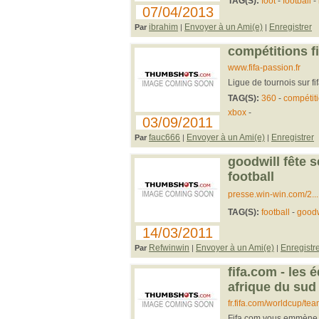
TAG(S):
foot
-
football
-
07/04/2013
ibrahim
Envoyer à un Ami(e)
Enregistrer
Par
|
|
compétitions fi
www.fifa-passion.fr
Ligue de tournois sur fi
TAG(S):
360
-
compétit
xbox
-
03/09/2011
fauc666
Envoyer à un Ami(e)
Enregistrer
Par
|
|
goodwill fête s
football
presse.win-win.com/2...
TAG(S):
football
-
goodw
14/03/2011
Refwinwin
Envoyer à un Ami(e)
Enregistr
Par
|
|
fifa.com - les 
afrique du sud
fr.fifa.com/worldcup/te
Fifa.com vous emmène à