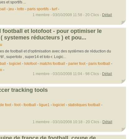
s et sportifs ...
ball
-
jeu
-
lotto
-
paris sportifs
-
turf
-
1 membre - 03/10/2008 11:58 - 20 Clics -
Détail
l football et lotofoot - pour optimiser le
 ( systemes réducteurs ) et pou...
eu
ues de football et d'optimisation avec des systèmes de réduction du
tif , supertoto , super14 et toto-r. Logic...
ball
-
logiciel
-
lotofoot
-
matchs football
-
parier foot
-
paris football
-
to
-
1 membre - 03/10/2008 11:04 - 98 Clics -
Détail
ccer tracking tools
de foot
-
foot
-
football
-
ligue1
-
logiciel
-
statistiques football
-
1 membre - 03/10/2008 10:18 - 20 Clics -
Détail
 equipe de france de football, coupe de