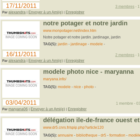
17/11/2011
3 membres
- 1
alexandra
Envoyer à un Ami(e)
Enregistrer
Par
|
|
notre potager et notre jardin
www.monpotager.net/index.htm
Notre potager et notre jardin. jardinage, jardin
TAG(S):
jardin
-
jardinage
-
modele
-
16/11/2011
2 membres
- 1
alexandra
Envoyer à un Ami(e)
Enregistrer
Par
|
|
modele photo nice - maryanna
maryana.info/
TAG(S):
modele
-
nice
-
photo
-
03/04/2011
1 membre - 03
maryana06
Envoyer à un Ami(e)
Enregistrer
Par
|
|
délégation ile-de-france ouest e
www.dr5.cnrs.fr/spip.php?article120
TAG(S):
annuaire
-
bibliotheque
-
dr5
-
formation
-
modèl