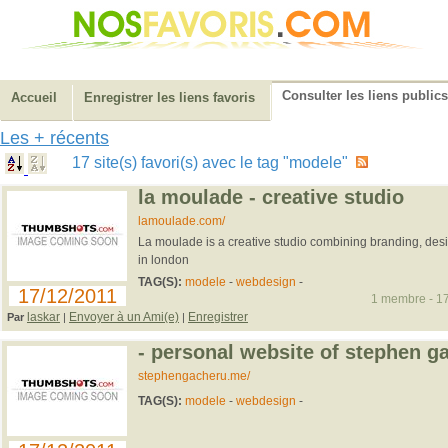
Consulter les liens publics
Accueil
Enregistrer les liens favoris
Les + récents
17 site(s) favori(s) avec le tag "modele"
la moulade - creative studio
lamoulade.com/
La moulade is a creative studio combining branding, de
in london
TAG(S):
modele
-
webdesign
-
17/12/2011
1 membre - 17
laskar
Envoyer à un Ami(e)
Enregistrer
Par
|
|
- personal website of stephen g
stephengacheru.me/
TAG(S):
modele
-
webdesign
-