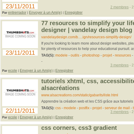
23/11/2011
2 membres
- 2
entrerrador
Envoyer à un Ami(e)
Enregistrer
Par
|
|
77 resources to simplify your li
designer | vandelay design blog
vandelaydesign.com/b.....ign/resources-simplify-design/
If you're looking to learn more about design websites, pl
for plenty of resources to help your educational pursuit. a
23/11/2011
TAG(S):
modele
-
outils
-
photoshop
-
projet
-
resources
-
-
3 membres
- 2
ecole
Envoyer à un Ami(e)
Enregistrer
Par
|
|
tutoriels xhtml, css, accessibilit
alsacréations
www.alsacreations.com/static/gabarits/liste.html
Apprendre la création web et les CSS grâce aux tutoriels
TAG(S):
css
-
modele
-
postfix
-
projet
-
serveur de mail
-
22/11/2011
3 membres
- 2
ecole
Envoyer à un Ami(e)
Enregistrer
Par
|
|
css corners, css3 gradient