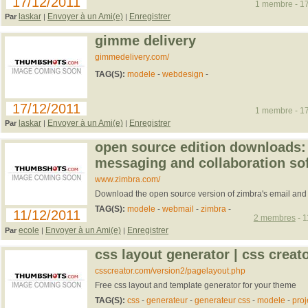
17/12/2011
1 membre - 17
laskar
Envoyer à un Ami(e)
Enregistrer
Par
|
|
gimme delivery
gimmedelivery.com/
TAG(S):
modele
-
webdesign
-
17/12/2011
1 membre - 17
laskar
Envoyer à un Ami(e)
Enregistrer
Par
|
|
open source edition downloads: 
messaging and collaboration so
www.zimbra.com/
Download the open source version of zimbra's email and
TAG(S):
modele
-
webmail
-
zimbra
-
11/12/2011
2 membres
- 1
ecole
Envoyer à un Ami(e)
Enregistrer
Par
|
|
css layout generator | css creat
csscreator.com/version2/pagelayout.php
Free css layout and template generator for your theme
TAG(S):
css
-
generateur
-
generateur css
-
modele
-
proj