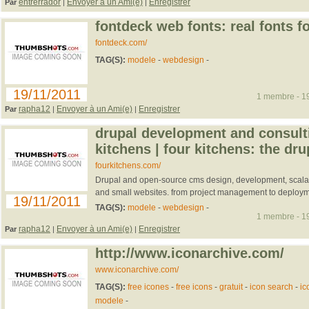
entrerrador
Envoyer à un Ami(e)
Enregistrer
Par
|
|
fontdeck web fonts: real fonts f
fontdeck.com/
TAG(S):
modele
-
webdesign
-
19/11/2011
1 membre - 19
rapha12
Envoyer à un Ami(e)
Enregistrer
Par
|
|
drupal development and consult
kitchens | four kitchens: the dru
fourkitchens.com/
Drupal and open-source cms design, development, scalabil
and small websites. from project management to deploym
19/11/2011
TAG(S):
modele
-
webdesign
-
1 membre - 19
rapha12
Envoyer à un Ami(e)
Enregistrer
Par
|
|
http://www.iconarchive.com/
www.iconarchive.com/
TAG(S):
free icones
-
free icons
-
gratuit
-
icon search
-
ic
modele
-