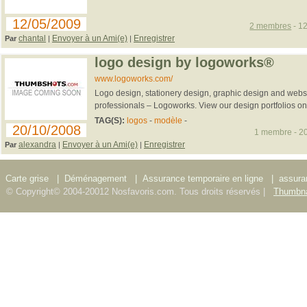
12/05/2009
2 membres
- 12
chantal
Envoyer à un Ami(e)
Enregistrer
Par
|
|
logo design by logoworks®
www.logoworks.com/
Logo design, stationery design, graphic design and webs
professionals – Logoworks. View our design portfolios on
TAG(S):
logos
-
modèle
-
20/10/2008
1 membre - 20
alexandra
Envoyer à un Ami(e)
Enregistrer
Par
|
|
Carte grise
|
Déménagement
|
Assurance temporaire en ligne
|
assura
© Copyright© 2004-20012 Nosfavoris.com. Tous droits réservés |
Thumbna