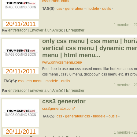
csscorners.com/
TAG(S):
css
-
generateur
-
modele
-
outils
-
20/11/2011
1 membre - 20
entrerrador
Envoyer à un Ami(e)
Enregistrer
Par
|
|
only css menu | css menu | hori
vertical css menu | dynamic me
menu | html menu...
www.onlycssmenu.com/
Feel free to use our css based menu like horizontal css 
20/11/2011
css menu , css3.0 menu, dropdown css menu etc. it's prov
TAG(S):
css
-
css menu
-
modele
-
outils
-
1 membre - 20
entrerrador
Envoyer à un Ami(e)
Enregistrer
Par
|
|
css3 generator
css3generator.com/
TAG(S):
css
-
generateur css
-
modele
-
outils
-
20/11/2011
1 membre - 20