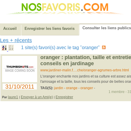
Consulter les liens publics
Accueil
Enregistrer les liens favoris
Les + récents
1 site(s) favori(s) avec le tag "oranger"
oranger : plantation, taille et entreti
conseils en jardinage
www.jardiner-malin.f.....che/oranger-agrumes-arbre.html
L'oranger enchante nos jardins et sa culture est assez aisÃ
l'arrosage et la taille, tous les conseils pour de belles or
31/10/2011
TAG(S):
jardin
-
orange
-
oranger
-
1 membre - 31
laure1
Envoyer à un Ami(e)
Enregistrer
Par
|
|