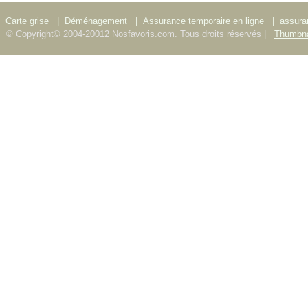
Carte grise
|
Déménagement
|
Assurance temporaire en ligne
|
assura
© Copyright© 2004-20012 Nosfavoris.com. Tous droits réservés |
Thumbna