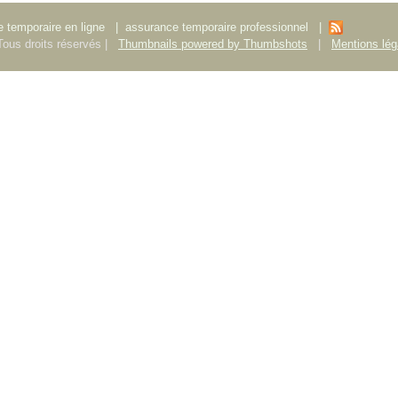
 temporaire en ligne
|
assurance temporaire professionnel
|
ous droits réservés |
Thumbnails powered by Thumbshots
|
Mentions lég