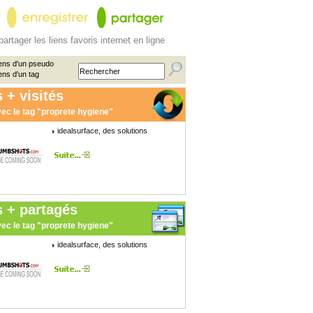
partager les liens favoris internet en ligne
ens d'un pseudo
ens d'un tag
 + visités
ec le tag "proprete hygiene"
idealsurface, des solutions
s + partagés
ec le tag "proprete hygiene"
idealsurface, des solutions