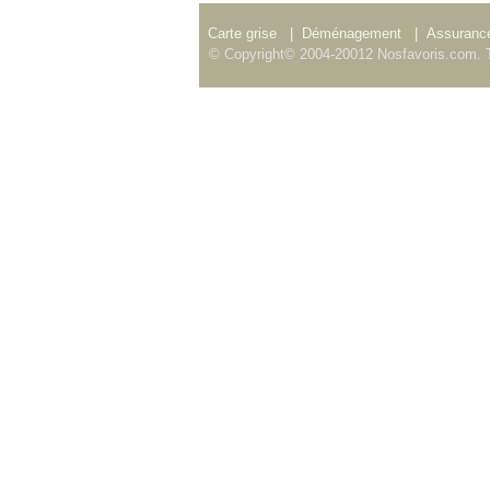
Carte grise
|
Déménagement
|
Assurance
© Copyright© 2004-20012 Nosfavoris.com. T