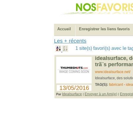
Accueil
Enregistrer les liens favoris
Les + récents
1 site(s) favori(s) avec le 
idealsurface, 
trã¨s performa
www.idealsurface.net/
Idealsurface, des solut
TAG(S):
fabricant
-
idea
13/05/2016
Idealsurface
Envoyer à un Ami(e)
Enregist
Par
|
|