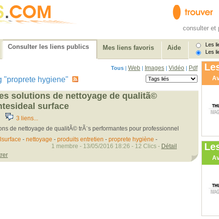
consulter et 
Les li
Consulter les liens publics
Mes liens favoris
Aide
Les li
Les
Web
Images
Vidéo
Pdf
Tous
|
|
|
|
Av
tag "proprete hygiene"
des solutions de nettoyage de qualitã©
ntesideal surface
3 liens...
ions de nettoyage de qualitÃ© trÃ¨s performantes pour professionnel
lsurface
-
nettoyage
-
produits entretien
-
proprete hygiène
-
Le
1 membre - 13/05/2016 18:26 - 12 Clics -
Détail
rer
Av