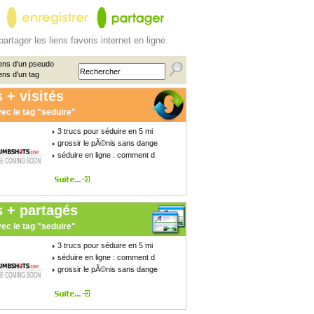
partager les liens favoris internet en ligne
ens d'un pseudo
ens d'un tag
 + visités
ec le tag "seduire"
3 trucs pour séduire en 5 mi
grossir le pÃ©nis sans dange
séduire en ligne : comment d
s + partagés
ec le tag "seduire"
3 trucs pour séduire en 5 mi
séduire en ligne : comment d
grossir le pÃ©nis sans dange