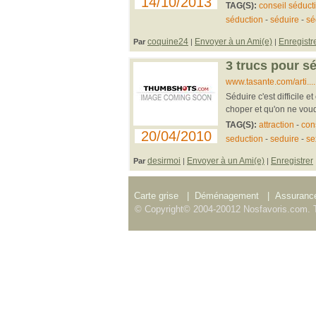
14/10/2013
TAG(S):
conseil séduct
séduction
-
séduire
-
sé
coquine24
Envoyer à un Ami(e)
Enregistr
Par
|
|
3 trucs pour s
www.tasante.com/arti...
Séduire c'est difficile 
choper et qu'on ne voudr
TAG(S):
attraction
-
con
20/04/2010
seduction
-
seduire
-
se
desirmoi
Envoyer à un Ami(e)
Enregistrer
Par
|
|
Carte grise
|
Déménagement
|
Assurance
© Copyright© 2004-20012 Nosfavoris.com. T