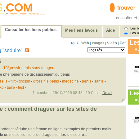
consulter et 
Les li
Consulter les liens publics
Mes liens favoris
Aide
Les li
Les
Web
Images
Vidéo
Pdf
Tous
|
|
|
|
Av
tag "seduire"
s
../18/grossir-penis-sans-danger/
e le phenomene de grossissement du penis
seils
-
flirt
-
grossir
-
grossir le pénis
-
medecine
-
penis
-
sante
-
xo
-
taille
-
test
-
Le
1 membre - 29/10/2015 08:48 - 19 Clics -
Détail
Av
ne : comment draguer sur les sites de
order et séduire une femme en ligne. exemples de premiers mails
e un mec et conseils de drague sur les sites de re...