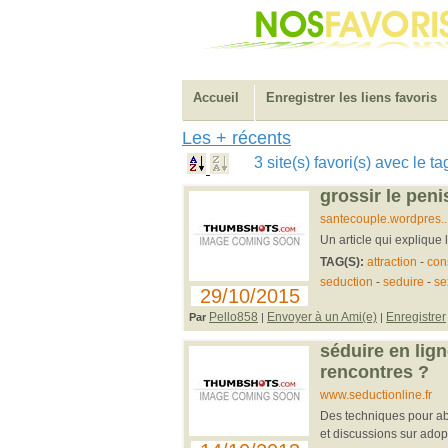
Accueil
Enregistrer les liens favoris
Les + récents
3 site(s) favori(s) avec le 
grossir le peni
santecouple.wordpres...
Un article qui expliqu
TAG(S):
attraction
-
con
seduction
-
seduire
-
se
29/10/2015
Pello858
Envoyer à un Ami(e)
Enregistrer
Par
|
|
séduire en lig
rencontres ?
www.seductionline.fr
Des techniques pour ab
et discussions sur adopt