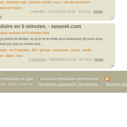
ion
-
premier mail
-
premier rendez vous
-
site de rencontre
-
duire en ligne
-
1 membre - 14/10/2013 19:04 - 12 Clics -
Détail
er
éduire en 5 minutes. - tasanté.com
..pour-seduire-en-5-minutes.html
et ça prend du temps. vu qu'il ne te reste plus beaucoup de jours pour
ait pas que tu rentres bre...
seils
-
en 5 minutes
-
flirt
-
grossir
-
medecine
-
penis
-
sante
-
xo
-
taille
-
test
-
2 membres
- 20/04/2010 15:43 - 80 Clics -
Détail
 temporaire en ligne
|
assurance temporaire professionnel
|
ous droits réservés |
Thumbnails powered by Thumbshots
|
Mentions lég