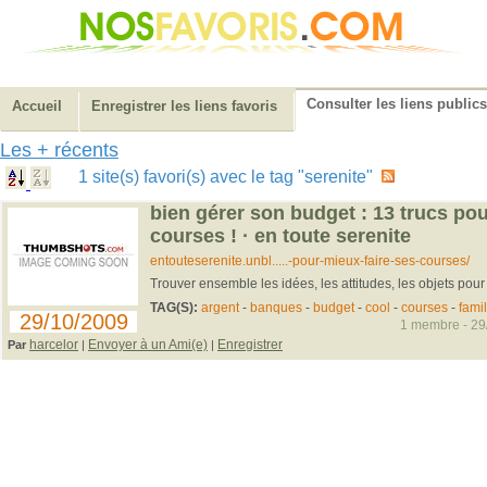
Consulter les liens publics
Accueil
Enregistrer les liens favoris
Les + récents
1 site(s) favori(s) avec le tag "serenite"
bien gérer son budget : 13 trucs pou
courses ! · en toute serenite
entouteserenite.unbl.....-pour-mieux-faire-ses-courses/
Trouver ensemble les idées, les attitudes, les objets pour
TAG(S):
argent
-
banques
-
budget
-
cool
-
courses
-
famil
29/10/2009
1 membre - 29/
harcelor
Envoyer à un Ami(e)
Enregistrer
Par
|
|