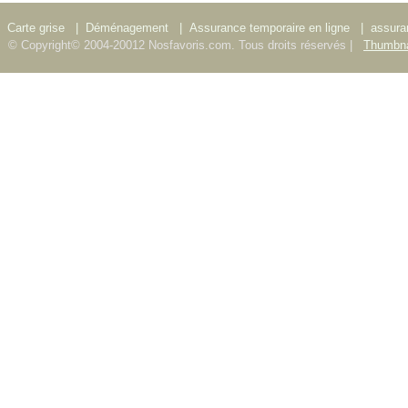
Carte grise
|
Déménagement
|
Assurance temporaire en ligne
|
assura
© Copyright© 2004-20012 Nosfavoris.com. Tous droits réservés |
Thumbna