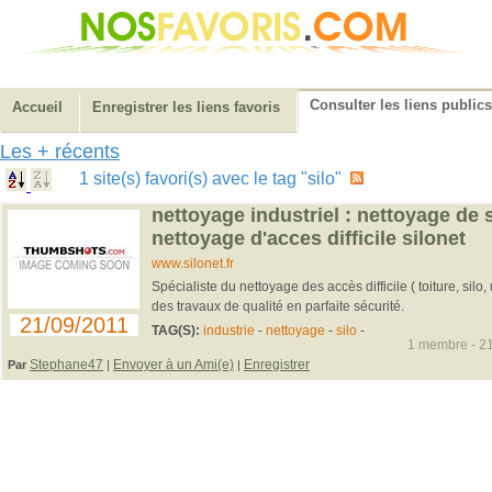
Consulter les liens publics
Accueil
Enregistrer les liens favoris
Les + récents
1 site(s) favori(s) avec le tag "silo"
nettoyage industriel : nettoyage de si
nettoyage d'acces difficile silonet
www.silonet.fr
Spécialiste du nettoyage des accès difficile ( toiture, silo
des travaux de qualité en parfaite sécurité.
21/09/2011
TAG(S):
industrie
-
nettoyage
-
silo
-
1 membre - 21
Stephane47
Envoyer à un Ami(e)
Enregistrer
Par
|
|