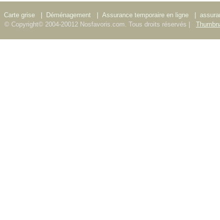
Carte grise
|
Déménagement
|
Assurance temporaire en ligne
|
assura
© Copyright© 2004-20012 Nosfavoris.com. Tous droits réservés |
Thumbna