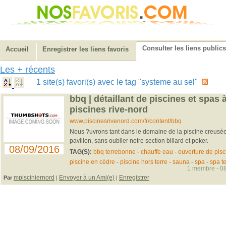
Consulter les liens publics
Accueil
Enregistrer les liens favoris
Les + récents
1 site(s) favori(s) avec le tag "systeme au sel"
bbq | détaillant de piscines et spas 
piscines rive-nord
www.piscinesrivenord.com/fr/content/bbq
Nous ?uvrons tant dans le domaine de la piscine creusée,
pavillon, sans oublier notre section billard et poker.
08/09/2016
TAG(S):
bbq terrebonne
-
chauffe eau
-
ouverture de pisc
piscine en cèdre
-
piscine hors terre
-
sauna
-
spa
-
spa t
1 membre - 08
mpisciniernord
Envoyer à un Ami(e)
Enregistrer
Par
|
|