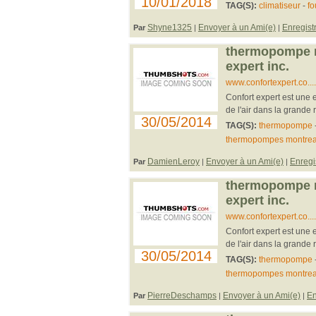
10/01/2018
TAG(S):
climatiseur
-
fo
Shyne1325
Envoyer à un Ami(e)
Enregist
Par
|
|
thermopompe mo
expert inc.
www.confortexpert.co..
Confort expert est une e
de l'air dans la grande 
30/05/2014
TAG(S):
thermopompe
thermopompes montrea
DamienLeroy
Envoyer à un Ami(e)
Enregi
Par
|
|
thermopompe mo
expert inc.
www.confortexpert.co..
Confort expert est une e
de l'air dans la grande 
30/05/2014
TAG(S):
thermopompe
thermopompes montrea
PierreDeschamps
Envoyer à un Ami(e)
En
Par
|
|