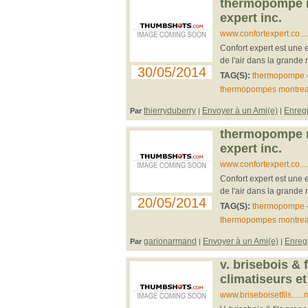
thermopompe mo
expert inc.
www.confortexpert.co..
Confort expert est une e
de l'air dans la grande 
30/05/2014
TAG(S):
thermopompe
thermopompes montrea
thierryduberry
Envoyer à un Ami(e)
Enregi
Par
|
|
thermopompe mo
expert inc.
www.confortexpert.co..
Confort expert est une e
de l'air dans la grande 
20/05/2014
TAG(S):
thermopompe
thermopompes montrea
garionarmand
Envoyer à un Ami(e)
Enregi
Par
|
|
v. brisebois & f
climatiseurs 
www.briseboisetfils....