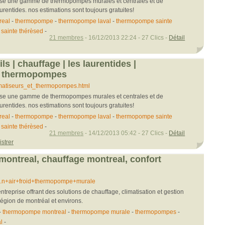
opose une gamme de thermopompes murales et centrales et de
urentides. nos estimations sont toujours gratuites!
real
-
thermopompe
-
thermopompe laval
-
thermopompe sainte
sainte thérèsed
-
21 membres
- 16/12/2013 22:24 - 27 Clics -
Détail
ils | chauffage | les laurentides |
et thermopompes
..matiseurs_et_thermopompes.html
opose une gamme de thermopompes murales et centrales et de
urentides. nos estimations sont toujours gratuites!
real
-
thermopompe
-
thermopompe laval
-
thermopompe sainte
sainte thérèsed
-
21 membres
- 14/12/2013 05:42 - 27 Clics -
Détail
strer
ntreal, chauffage montreal, confort
...n+air+froid+thermopompe+murale
ntreprise offrant des solutions de chauffage, climatisation et gestion
région de montréal et environs.
-
thermopompe montreal
-
thermopompe murale
-
thermopompes
-
l
-