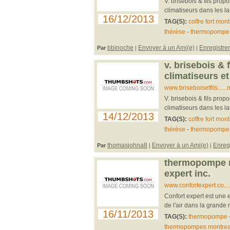
V. brisebois & fils pr
climatiseurs dans les la
16/12/2013
TAG(S):
coffre fort mont
thérèse
-
thermopompe 
bbinoche
Envoyer à un Ami(e)
Enregistrer
Par
|
|
v. brisebois & f
climatiseurs 
www.briseboisetfils....
V. brisebois & fils pr
climatiseurs dans les la
14/12/2013
TAG(S):
coffre fort mont
thérèse
-
thermopompe 
thomasjohna8
Envoyer à un Ami(e)
Enregi
Par
|
|
thermopompe mo
expert inc.
www.confortexpert.co..
Confort expert est une e
de l'air dans la grande 
16/11/2013
TAG(S):
thermopompe
thermopompes montrea