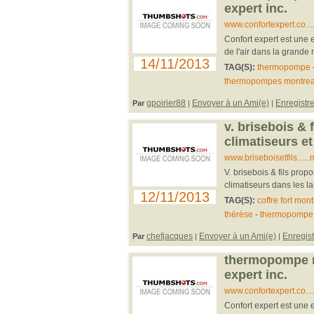
expert inc.
www.confortexpert.co..
Confort expert est une e
de l'air dans la grande 
14/11/2013
TAG(S):
thermopompe
thermopompes montrea
gpoirier88
Envoyer à un Ami(e)
Enregistre
Par
|
|
v. brisebois & f
climatiseurs 
www.briseboisetfils....
V. brisebois & fils pr
climatiseurs dans les la
12/11/2013
TAG(S):
coffre fort mont
thérèse
-
thermopompe 
chefjacques
Envoyer à un Ami(e)
Enregist
Par
|
|
thermopompe mo
expert inc.
www.confortexpert.co..
Confort expert est une e