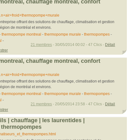
ntreal, chauffage montreal, confort
...n+air+froid+thermopompe+murale
ntreprise offrant des solutions de chauffage, climatisation et gestion
région de montréal et environs.
-
thermopompe montreal
-
thermopompe murale
-
thermopompes
-
l
-
21 membres
- 30/05/2014 00:02 - 47 Clics -
Détail
strer
ntreal, chauffage montreal, confort
...n+air+froid+thermopompe+murale
ntreprise offrant des solutions de chauffage, climatisation et gestion
région de montréal et environs.
-
thermopompe montreal
-
thermopompe murale
-
thermopompes
-
l
-
21 membres
- 20/05/2014 23:58 - 47 Clics -
Détail
strer
ils | chauffage | les laurentides |
et thermopompes
..matiseurs_et_thermopompes.html