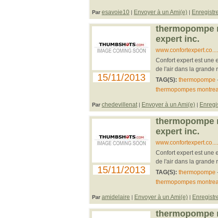
esavoie10
Envoyer à un Ami(e)
Enregistr
Par
|
|
thermopompe mo
expert inc.
www.confortexpert.co..
Confort expert est une e
de l'air dans la grande 
15/11/2013
TAG(S):
thermopompe
thermopompes montrea
chedevillenat
Envoyer à un Ami(e)
Enregi
Par
|
|
thermopompe mo
expert inc.
www.confortexpert.co..
Confort expert est une e
de l'air dans la grande 
15/11/2013
TAG(S):
thermopompe
thermopompes montrea
amidelaire
Envoyer à un Ami(e)
Enregistr
Par
|
|
thermopompe mo