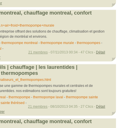
er
ntreal, chauffage montreal, confort
...n+air+froid+thermopompe+murale
ntreprise offrant des solutions de chauffage, climatisation et gestion
région de montréal et environs.
-
thermopompe montreal
-
thermopompe murale
-
thermopompes
-
l
-
21 membres
- 07/11/2013 00:34 - 47 Clics -
Détail
r
ils | chauffage | les laurentides |
et thermopompes
..matiseurs_et_thermopompes.html
opose une gamme de thermopompes murales et centrales et de
urentides. nos estimations sont toujours gratuites!
real
-
thermopompe
-
thermopompe laval
-
thermopompe sainte
sainte thérèsed
-
21 membres
- 08/10/2013 04:35 - 27 Clics -
Détail
rer
ntreal, chauffage montreal, confort