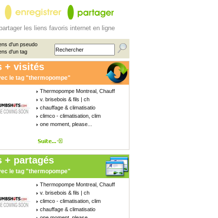
partager les liens favoris internet en ligne
ens d'un pseudo
ens d'un tag
 + visités
ec le tag "thermopompe"
Thermopompe Montreal, Chauff
v. brisebois & fils | ch
chauffage & climatisatio
climco - climatisation, clim
one moment, please...
s + partagés
ec le tag "thermopompe"
Thermopompe Montreal, Chauff
v. brisebois & fils | ch
climco - climatisation, clim
chauffage & climatisatio
one moment, please...