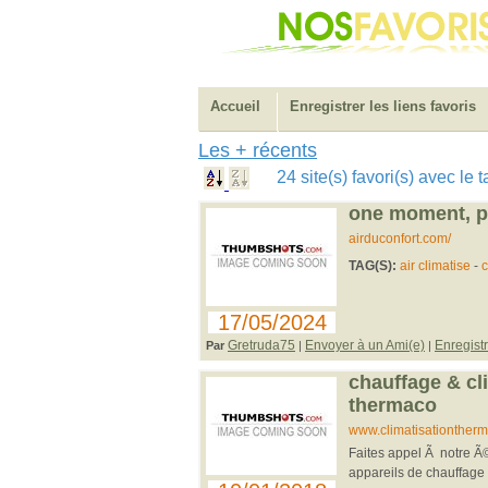
Accueil
Enregistrer les liens favoris
Les + récents
24 site(s) favori(s) avec l
one moment, pl
airduconfort.com/
TAG(S):
air climatise
-
c
17/05/2024
Gretruda75
Envoyer à un Ami(e)
Enregist
Par
|
|
chauffage & cl
thermaco
www.climatisationther
Faites appel Ã notre Ã©q
appareils de chauffage 