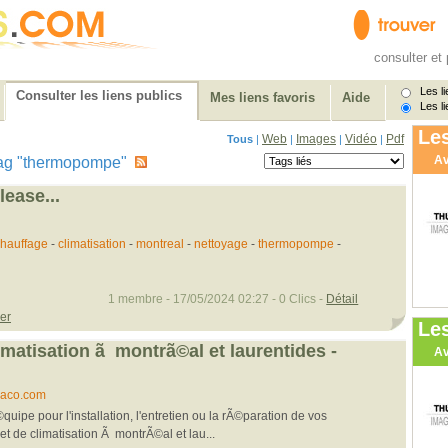
consulter et 
Les li
Consulter les liens publics
Mes liens favoris
Aide
Les li
Les
Web
Images
Vidéo
Pdf
Tous
|
|
|
|
Av
e tag "thermopompe"
ease...
hauffage
-
climatisation
-
montreal
-
nettoyage
-
thermopompe
-
1 membre - 17/05/2024 02:27 - 0 Clics -
Détail
rer
Le
imatisation ã montrã©al et laurentides -
Av
maco.com
uipe pour l'installation, l'entretien ou la rÃ©paration de vos
et de climatisation Ã montrÃ©al et lau...