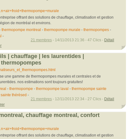
...n+air+froid+thermopompe+murale
ntreprise offrant des solutions de chauffage, climatisation et gestion
région de montréal et environs.
-
thermopompe montreal
-
thermopompe murale
-
thermopompes
-
l
-
21 membres
- 14/11/2013 21:36 - 47 Clics -
Détail
r
ils | chauffage | les laurentides |
et thermopompes
..matiseurs_et_thermopompes.html
opose une gamme de thermopompes murales et centrales et de
urentides. nos estimations sont toujours gratuites!
real
-
thermopompe
-
thermopompe laval
-
thermopompe sainte
sainte thérèsed
-
21 membres
- 12/11/2013 22:34 - 27 Clics -
Détail
rer
ntreal, chauffage montreal, confort
...n+air+froid+thermopompe+murale
ntreprise offrant des solutions de chauffage, climatisation et gestion