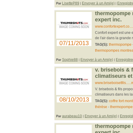
LisetteP89
Envoyer à un Ami(e)
Enregistr
Par
|
|
thermopompe mo
expert inc.
www.confortexpert.co..
Confort expert est une e
de l'air dans la grande 
07/11/2013
TAG(S):
thermopompe
thermopompes montrea
Sophie88
Envoyer à un Ami(e)
Enregistre
Par
|
|
v. brisebois & f
climatiseurs 
www.briseboisetfils....
V. brisebois & fils pr
climatiseurs dans les la
08/10/2013
TAG(S):
coffre fort mont
thérèse
-
thermopompe 
aurabeau10
Envoyer à un Ami(e)
Enregist
Par
|
|
thermopompe mo
expert inc.