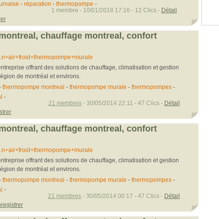
urnaise
-
réparation
-
thermopompe
-
1 membre - 10/01/2018 17:16 - 12 Clics -
Détail
rer
ntreal, chauffage montreal, confort
...n+air+froid+thermopompe+murale
ntreprise offrant des solutions de chauffage, climatisation et gestion
région de montréal et environs.
-
thermopompe montreal
-
thermopompe murale
-
thermopompes
-
l
-
21 membres
- 30/05/2014 22:11 - 47 Clics -
Détail
strer
ntreal, chauffage montreal, confort
...n+air+froid+thermopompe+murale
ntreprise offrant des solutions de chauffage, climatisation et gestion
région de montréal et environs.
-
thermopompe montreal
-
thermopompe murale
-
thermopompes
-
l
-
21 membres
- 30/05/2014 00:17 - 47 Clics -
Détail
registrer