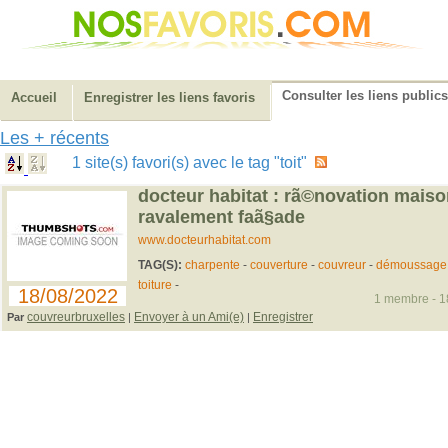
Consulter les liens publics
Accueil
Enregistrer les liens favoris
Les + récents
1 site(s) favori(s) avec le tag "toit"
docteur habitat : rã©novation maiso
ravalement faã§ade
www.docteurhabitat.com
TAG(S):
charpente
-
couverture
-
couvreur
-
démoussage
toiture
-
18/08/2022
1 membre - 18
couvreurbruxelles
Envoyer à un Ami(e)
Enregistrer
Par
|
|