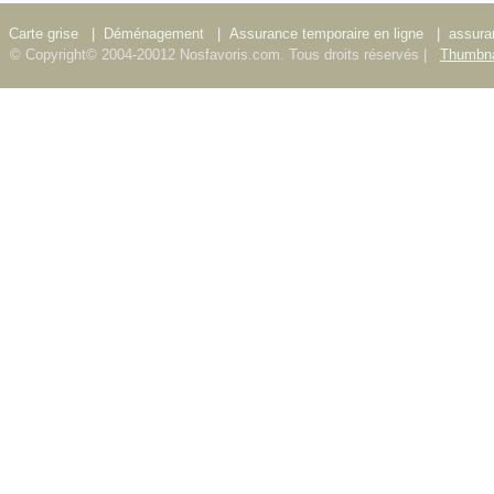
Carte grise
|
Déménagement
|
Assurance temporaire en ligne
|
assura
© Copyright© 2004-20012 Nosfavoris.com. Tous droits réservés |
Thumbna