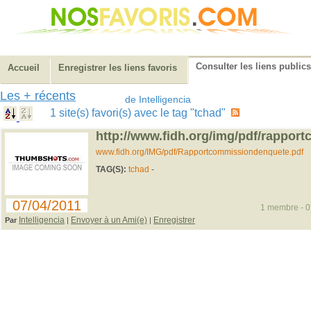
Consulter les liens publics
Accueil
Enregistrer les liens favoris
Les + récents
de Intelligencia
1 site(s) favori(s) avec le tag "tchad"
http://www.fidh.org/img/pdf/rappor
www.fidh.org/IMG/pdf/Rapportcommissiondenquete.pdf
TAG(S):
tchad
-
07/04/2011
1 membre - 07
Intelligencia
Envoyer à un Ami(e)
Enregistrer
Par
|
|