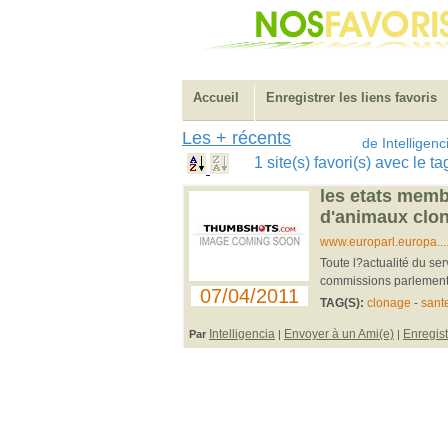
Accueil
Enregistrer les liens favoris
Les + récents
de Intelligenc
1 site(s) favori(s) avec le 
les etats membr
d'animaux clo
www.europarl.europa.
Toute l?actualité du se
commissions parlementa
07/04/2011
TAG(S):
clonage
-
sant
Intelligencia
Envoyer à un Ami(e)
Enregist
Par
|
|