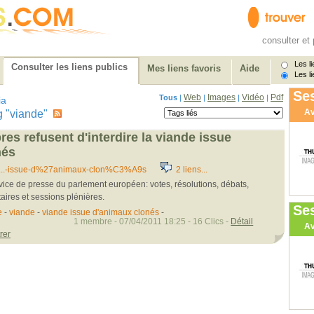
consulter et 
Les li
Consulter les liens publics
Mes liens favoris
Aide
Les li
Ses
Web
Images
Vidéo
Pdf
Tous
|
|
|
|
ia
Av
tag "viande"
es refusent d'interdire la viande issue
nés
.....-issue-d%27animaux-clon%C3%A9s
2 liens...
rvice de presse du parlement européen: votes, résolutions, débats,
ires et sessions plénières.
Se
e
-
viande
-
viande issue d'animaux clonés
-
1 membre - 07/04/2011 18:25 - 16 Clics -
Détail
Av
rer