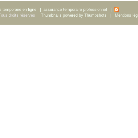
 temporaire en ligne
|
assurance temporaire professionnel
|
ous droits réservés |
Thumbnails powered by Thumbshots
|
Mentions lég