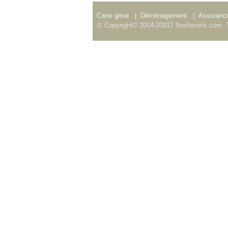
Carte grise
|
Déménagement
|
Assurance
© Copyright© 2004-20012 Nosfavoris.com. T