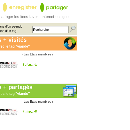
partager les liens favoris internet en ligne
ens d'un pseudo
ens d'un tag
 + visités
ec le tag "viande"
Les Etats membres r
s + partagés
ec le tag "viande"
Les Etats membres r