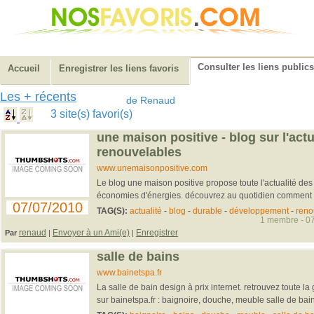
Consulter les liens publics
Accueil
Enregistrer les liens favoris
Les + récents
de Renaud
3 site(s) favori(s)
une maison positive - blog sur l'act
renouvelables
www.unemaisonpositive.com
Le blog une maison positive propose toute l'actualité de
économies d'énergies. découvrez au quotidien comment f
07/07/2010
TAG(S):
actualité
-
blog
-
durable
-
développement
-
reno
1 membre - 07
renaud
Envoyer à un Ami(e)
Enregistrer
Par
|
|
salle de bains
www.bainetspa.fr
La salle de bain design à prix internet. retrouvez toute l
sur bainetspa.fr : baignoire, douche, meuble salle de bain,