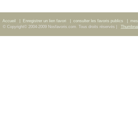
Accueil
|
Enregistrer un lien favori
|
consulter les favoris publics
|
mes 
© Copyright© 2004-2009 Nosfavoris.com. Tous droits réservés |
Thumbnai