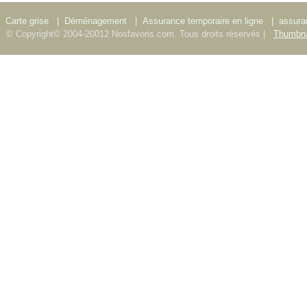
Carte grise
|
Déménagement
|
Assurance temporaire en ligne
|
assura
© Copyright© 2004-20012 Nosfavoris.com. Tous droits réservés |
Thumbna