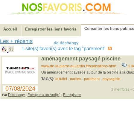
Consulter les liens publics
Accueil
Enregistrer les liens favoris
Les + récents
de dechangy
1 site(s) favori(s) avec le tag "parement"
aménagement paysagé piscine
www.de-la-pierre-au-jardin.fr/realisations-htm/
2 li
Un aménagement paysagé autour de la piscine à la chap
TAG(S):
le fuilet
-
nantes
-
parement
-
paysagiste
-
07/08/2024
3 membres
- 
Dechangy
Envoyer à un Ami(e)
Enregistrer
Par
|
|