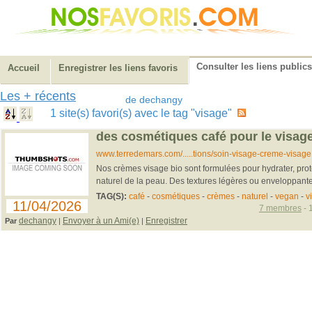
Consulter les liens publics
Accueil
Enregistrer les liens favoris
Les + récents
de dechangy
1 site(s) favori(s) avec le tag "visage"
des cosmétiques café pour le visag
www.terredemars.com/.....tions/soin-visage-creme-visage
Nos crèmes visage bio sont formulées pour hydrater, proté
naturel de la peau. Des textures légères ou enveloppante
TAG(S):
café
-
cosmétiques
-
crèmes
-
naturel
-
vegan
-
v
11/04/2026
7 membres
- 
dechangy
Envoyer à un Ami(e)
Enregistrer
Par
|
|