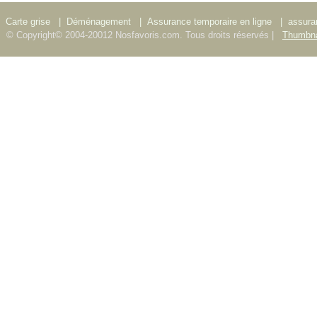
Carte grise
|
Déménagement
|
Assurance temporaire en ligne
|
assura
© Copyright© 2004-20012 Nosfavoris.com. Tous droits réservés |
Thumbna