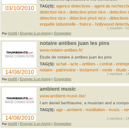
TAG(S):
agence detectives
-
agent de recherch
03/10/2010
detective nice
-
detective prive nice
-
detective 
détective nice
-
détective privé nice
-
détectives
enquête industrielle
-
france
-
hollywood detecti
1 membre - 03
ims06
Envoyer à un Ami(e)
Enregistrer
Par
|
|
notaire antibes juan les pins
www.notaire-antibes.fr/
Etude de notaire à antibes juan les pins
TAG(S):
achat
-
acte
-
antibes
-
contrat
-
entrep
notaire
-
patrimoine
-
testament
-
vente
-
étude
-
14/08/2010
1 membre - 14
ims06
Envoyer à un Ami(e)
Enregistrer
Par
|
|
ambient music
www.ambient-music.biz/
I am daniel berthiaume, a musician and a compos
TAG(S):
age
-
ambient
-
meditation
-
music
-
n
14/08/2010
1 membre - 14
ims06
Envoyer à un Ami(e)
Enregistrer
Par
|
|