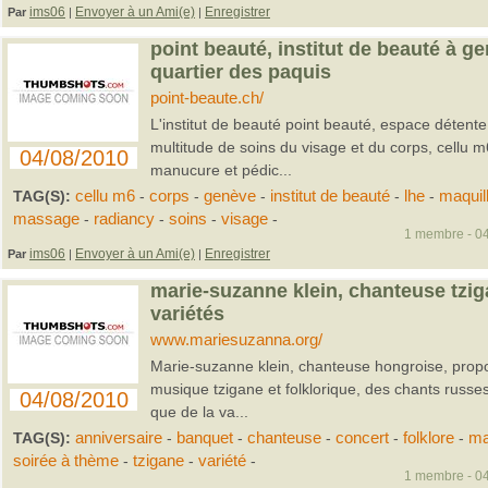
ims06
Envoyer à un Ami(e)
Enregistrer
Par
|
|
point beauté, institut de beauté à g
quartier des paquis
point-beaute.ch/
L'institut de beauté point beauté, espace déten
multitude de soins du visage et du corps, cellu m6
04/08/2010
manucure et pédic...
TAG(S):
cellu m6
-
corps
-
genève
-
institut de beauté
-
lhe
-
maquil
massage
-
radiancy
-
soins
-
visage
-
1 membre - 04
ims06
Envoyer à un Ami(e)
Enregistrer
Par
|
|
marie-suzanne klein, chanteuse tziga
variétés
www.mariesuzanna.org/
Marie-suzanne klein, chanteuse hongroise, prop
musique tzigane et folklorique, des chants russes
04/08/2010
que de la va...
TAG(S):
anniversaire
-
banquet
-
chanteuse
-
concert
-
folklore
-
ma
soirée à thème
-
tzigane
-
variété
-
1 membre - 04