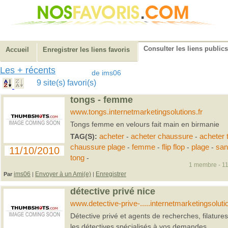
Consulter les liens publics
Accueil
Enregistrer les liens favoris
Les + récents
de ims06
9 site(s) favori(s)
tongs - femme
www.tongs.internetmarketingsolutions.fr
Tongs femme en velours fait main en birmanie
TAG(S):
acheter
-
acheter chaussure
-
acheter 
chaussure plage
-
femme
-
flip flop
-
plage
-
san
11/10/2010
tong
-
1 membre - 11
ims06
Envoyer à un Ami(e)
Enregistrer
Par
|
|
détective privé nice
www.detective-prive-.....internetmarketingsolutio
Détective privé et agents de recherches, filatures
les détectives spécialisés à vos demandes.