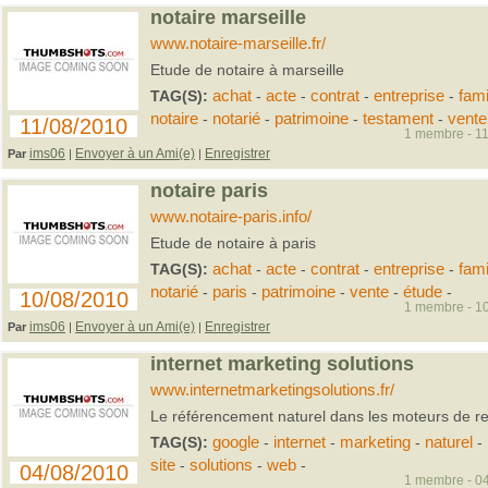
notaire marseille
www.notaire-marseille.fr/
Etude de notaire à marseille
TAG(S):
achat
-
acte
-
contrat
-
entreprise
-
fami
notaire
-
notarié
-
patrimoine
-
testament
-
vente
11/08/2010
1 membre - 11
ims06
Envoyer à un Ami(e)
Enregistrer
Par
|
|
notaire paris
www.notaire-paris.info/
Etude de notaire à paris
TAG(S):
achat
-
acte
-
contrat
-
entreprise
-
fami
notarié
-
paris
-
patrimoine
-
vente
-
étude
-
10/08/2010
1 membre - 10
ims06
Envoyer à un Ami(e)
Enregistrer
Par
|
|
internet marketing solutions
www.internetmarketingsolutions.fr/
Le référencement naturel dans les moteurs de r
TAG(S):
google
-
internet
-
marketing
-
naturel
-
site
-
solutions
-
web
-
04/08/2010
1 membre - 04