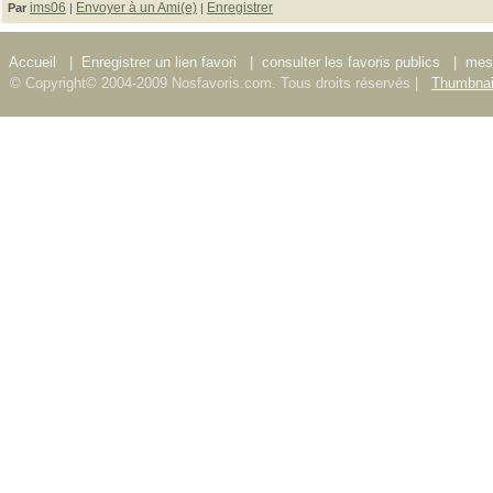
ims06
Envoyer à un Ami(e)
Enregistrer
Par
|
|
Accueil
|
Enregistrer un lien favori
|
consulter les favoris publics
|
mes 
© Copyright© 2004-2009 Nosfavoris.com. Tous droits réservés |
Thumbnai