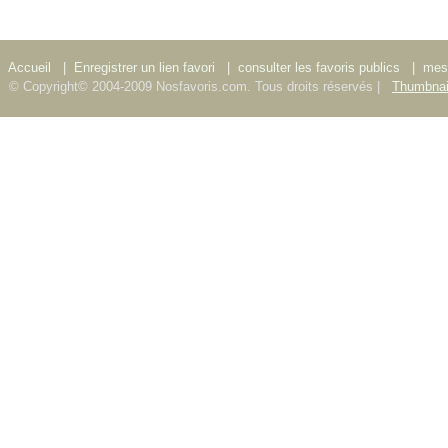
Accueil
|
Enregistrer un lien favori
|
consulter les favoris publics
|
mes 
© Copyright© 2004-2009 Nosfavoris.com. Tous droits réservés |
Thumbnai