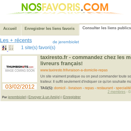
Consulter les liens publics
Accueil
Enregistrer les liens favoris
Les + récents
de jerembiolet
1 site(s) favori(s)
taxiresto.fr - commandez chez les m
livreurs français!
www.taxiresto.fr/livraison-a-domicile-repas
Un site vraiment pratique ou on peut commander toute sor
traiteur. Il suffit seulement d'indiquer ce qu'on souhaite ma
03/02/2012
TAG(S):
domicil
-
livraison
-
repas
-
restaurant
-
specialité
2 membres
- 0
jerembiolet
Envoyer à un Ami(e)
Enregistrer
Par
|
|