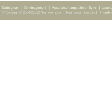
Carte grise
|
Déménagement
|
Assurance temporaire en ligne
|
assura
© Copyright© 2004-20012 Nosfavoris.com. Tous droits réservés |
Thumbna