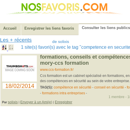
Consulter les liens publics
Accueil
Enregistrer les liens favoris
Les + récents
de solixis
1 site(s) favori(s) avec le tag "competence en securi
formations, conseils et compétences
mory-ccs formation
www.ccs-formation.fr/
Ccs formation est un cabinet spécialisé en formations, e
des compétences en sécurité au sein de votre entreprise.
18/02/2014
TAG(S):
compétence en sécurité
-
conseil en sécurité
-
f
-
formations intra entreprises
-
1 membre - 18
solixis
Envoyer à un Ami(e)
Enregistrer
Par
|
|