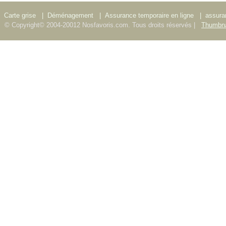
Carte grise
|
Déménagement
|
Assurance temporaire en ligne
|
assura
© Copyright© 2004-20012 Nosfavoris.com. Tous droits réservés |
Thumbna