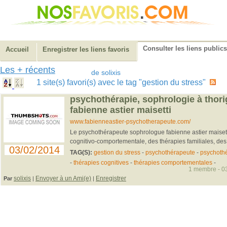
Consulter les liens publics
Accueil
Enregistrer les liens favoris
Les + récents
de solixis
1 site(s) favori(s) avec le tag "gestion du stress"
psychothérapie, sophrologie à thor
fabienne astier maisetti
www.fabienneastier-psychotherapeute.com/
Le psychothérapeute sophrologue fabienne astier maiset
cognitivo-comportementale, des thérapies familiales, des 
03/02/2014
TAG(S):
gestion du stress
-
psychothérapeute
-
psychoth
-
thérapies cognitives
-
thérapies comportementales
-
1 membre - 03
solixis
Envoyer à un Ami(e)
Enregistrer
Par
|
|