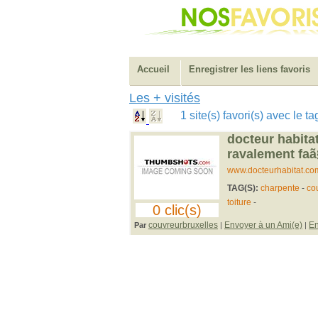
Accueil
Enregistrer les liens favoris
Les + visités
1 site(s) favori(s) avec le
docteur habita
ravalement fa
www.docteurhabitat.co
TAG(S):
charpente
-
co
toiture
-
0 clic(s)
couvreurbruxelles
Envoyer à un Ami(e)
En
Par
|
|