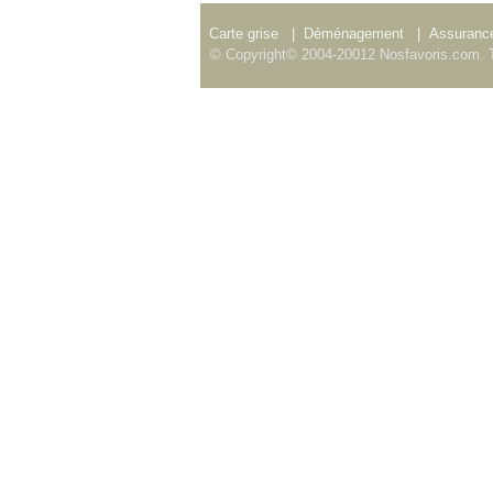
Carte grise
|
Déménagement
|
Assurance
© Copyright© 2004-20012 Nosfavoris.com. T