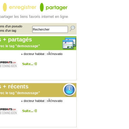
partager les liens favoris internet en ligne
ens d'un pseudo
ens d'un tag
s + partagés
ec le tag "demoussage"
docteur habitat : rÃ©novatio
 + récents
ec le tag "demoussage"
docteur habitat : rÃ©novatio