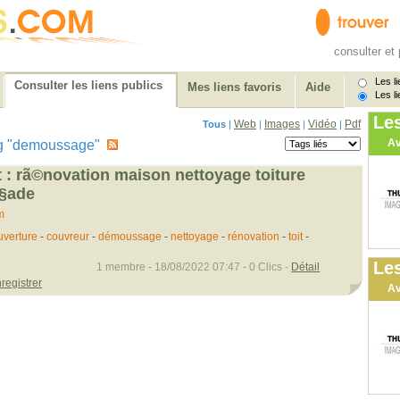
consulter et 
Les li
Consulter les liens publics
Mes liens favoris
Aide
Les li
Le
Web
Images
Vidéo
Pdf
Tous
|
|
|
|
Av
 tag "demoussage"
t : rã©novation maison nettoyage toiture
ã§ade
m
uverture
-
couvreur
-
démoussage
-
nettoyage
-
rénovation
-
toit
-
Les
1 membre - 18/08/2022 07:47 - 0 Clics -
Détail
registrer
Av