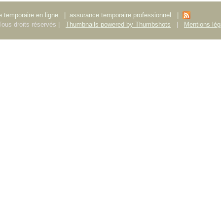
 temporaire en ligne
|
assurance temporaire professionnel
|
ous droits réservés |
Thumbnails powered by Thumbshots
|
Mentions lég