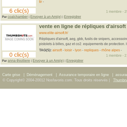
tir
-
6 clic(s)
1 membre - 25
coalchamber
Envoyer à un Ami(e)
Enregistrer
Par
|
|
vente en ligne de répliques d'airsoft -
www.elite-airsoft.fr/
Répliques d'airsoft, aeg, gbb, fusils de snipers, accessoi
pistolets à billes, gaz et co2. equipements de protection. l
TAG(S):
airsoft
-
loisir
-
lyon
-
repliques
-
rhône alpes
-
0 clic(s)
1 membre - 21
anna-thiolliere
Envoyer à un Ami(e)
Enregistrer
Par
|
|
Carte grise
|
Déménagement
|
Assurance temporaire en ligne
|
assura
© Copyright© 2004-20012 Nosfavoris.com. Tous droits réservés |
Thumbna