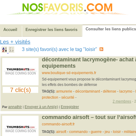
Consulter les liens publics
Accueil
Enregistrer les liens favoris
Les + visités
3 site(s) favori(s) avec le tag "loisir"
décontaminant lacrymogène- achat / 
equipements
www.boutique-sd-equipements.fr
Sd-equipement vous propose le décontaminant lacrymogè
les effets des bombes de défense
7 clic(s)
TAG(S):
armurerie
-
décontaminant
-
défense
-
lacrymo
-
protection
-
sécurité
-
2 membres
- 
annathlr
Envoyer à un Ami(e)
Enregistrer
Par
|
|
commando airsoft – tout sur l’airsof
commando-airsoft.fr
TAG(S):
airsoft
-
commando
-
guerre
-
jeu
-
loisir
-
militair